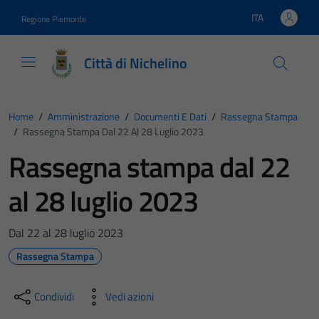
Vai ai contenuti
Vai al footer
ITA
Regione Piemonte
Lingua attiva:
Città di Nichelino
Home
/
Amministrazione
/
Documenti E Dati
/
Rassegna Stampa
/
Rassegna Stampa Dal 22 Al 28 Luglio 2023
Rassegna stampa dal 22
al 28 luglio 2023
Dal 22 al 28 luglio 2023
Rassegna Stampa
Condividi
Vedi azioni