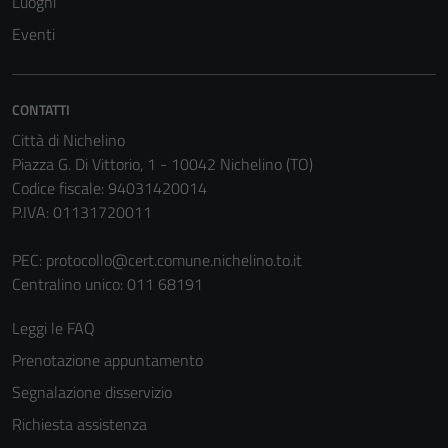
Luoghi
Questi cookie
Eventi
sono necessari
per il
funzionamento
CONTATTI
del sito e non
Città di Nichelino
possono
Piazza G. Di Vittorio, 1 - 10042 Nichelino (TO)
essere
Codice fiscale: 94031420014
disabilitati.
P.IVA: 01131720011
Questi cookie
non raccolgono
PEC:
protocollo@cert.comune.nichelino.to.it
informazioni
Centralino unico: 011 68191
personali.
Leggi le FAQ
Prenotazione appuntamento
Segnalazione disservizio
Richiesta assistenza