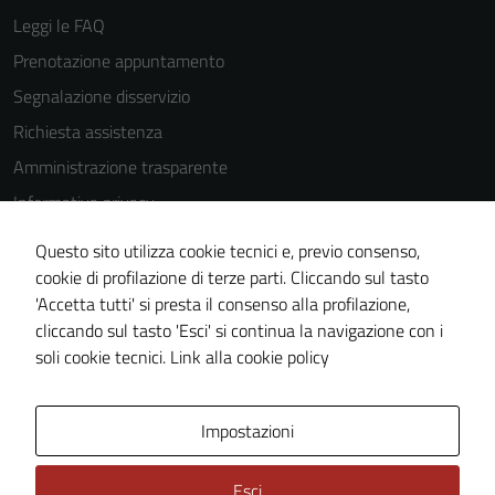
Leggi le FAQ
Prenotazione appuntamento
Segnalazione disservizio
Richiesta assistenza
Amministrazione trasparente
Informativa privacy
Cookie Policy
Questo sito utilizza cookie tecnici e, previo consenso,
Note legali
cookie di profilazione di terze parti. Cliccando sul tasto
'Accetta tutti' si presta il consenso alla profilazione,
Dichiarazione di accessibilità
cliccando sul tasto 'Esci' si continua la navigazione con i
Piano di miglioramento del sito
soli cookie tecnici.
Link alla cookie policy
Area Privata
Impostazioni
Esci