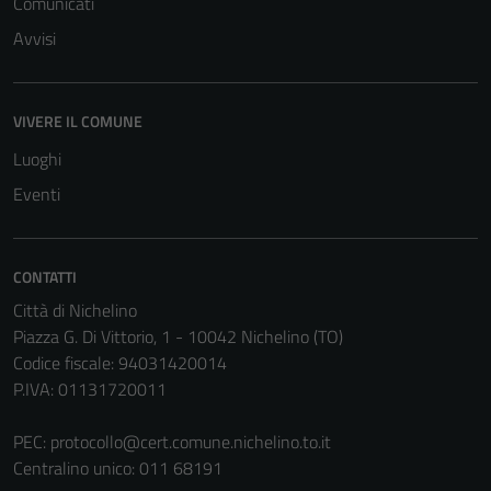
Comunicati
Avvisi
Tecnici
Questi cookie
VIVERE IL COMUNE
sono necessari
per il
Luoghi
funzionamento
Eventi
del sito e non
possono
essere
CONTATTI
disabilitati.
Città di Nichelino
Questi cookie
Piazza G. Di Vittorio, 1 - 10042 Nichelino (TO)
non raccolgono
Codice fiscale: 94031420014
informazioni
P.IVA: 01131720011
personali.
PEC:
protocollo@cert.comune.nichelino.to.it
Centralino unico: 011 68191