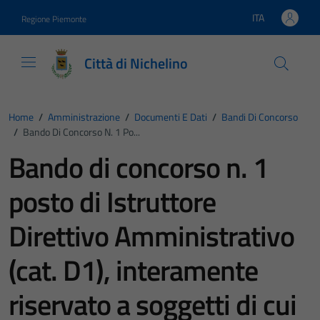
Vai ai contenuti
Vai al footer
ITA
Regione Piemonte
Lingua attiva:
Città di Nichelino
Home
/
Amministrazione
/
Documenti E Dati
/
Bandi Di Concorso
/
Bando Di Concorso N. 1 Po...
Bando di concorso n. 1
posto di Istruttore
Direttivo Amministrativo
(cat. D1), interamente
riservato a soggetti di cui