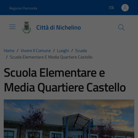
Vai ai contenuti
Vai al footer
ITA
Regione Piemonte
Lingua attiva:
Città di Nichelino
Home
/
Vivere Il Comune
/
Luoghi
/
Scuola
/
Scuola Elementare E Media Quartiere Castello
Scuola Elementare e
Media Quartiere Castello