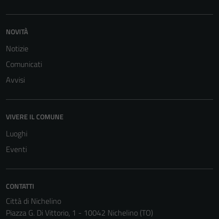
NOVITÀ
Notizie
Comunicati
Tecnici
Questi cookie
Avvisi
sono necessari
per il
funzionamento
VIVERE IL COMUNE
del sito e non
Luoghi
possono
essere
Eventi
disabilitati.
Questi cookie
non raccolgono
CONTATTI
informazioni
Città di Nichelino
personali.
Piazza G. Di Vittorio, 1 - 10042 Nichelino (TO)