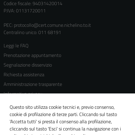
Codice fiscale: 94031420014
P.IVA: 01131720011
PEC:
protocollo@cert.comune.nichelino.to.it
Centralino unico: 011 68191
Leggi le FAQ
Prenotazione appuntamento
Segnalazione disservizio
Richiesta assistenza
Amministrazione trasparente
Informativa privacy
Cookie Policy
Questo sito utilizza cookie tecnici e, previo consenso,
Note legali
cookie di profilazione di terze parti. Cliccando sul tasto
'Accetta tutti' si presta il consenso alla profilazione,
Dichiarazione di accessibilità
cliccando sul tasto 'Esci' si continua la navigazione con i
Piano di miglioramento del sito