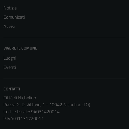
Notizie
Comunicati
Avvisi
Tecnici
Questi cookie
sono necessari
VIVERE IL COMUNE
per il
funzionamento
Luoghi
del sito e non
Eventi
possono
essere
disabilitati.
CONTATTI
Questi cookie
Città di Nichelino
non raccolgono
Piazza G. Di Vittorio, 1 - 10042 Nichelino (TO)
informazioni
Codice fiscale: 94031420014
personali.
P.IVA: 01131720011