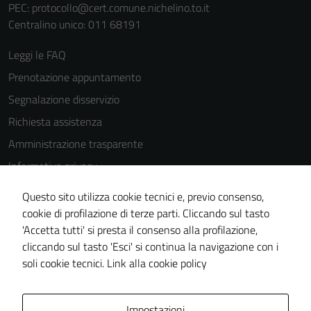
PEC:
protocollo@cert.comune.nichelino.to.it
Centralino unico: 011 68191
Leggi le FAQ
Prenotazione appuntamento
Segnalazione disservizio
Richiesta assistenza
Amministrazione trasparente
Informativa privacy
Cookie Policy
Questo sito utilizza cookie tecnici e, previo consenso,
Note legali
cookie di profilazione di terze parti. Cliccando sul tasto
'Accetta tutti' si presta il consenso alla profilazione,
Dichiarazione di accessibilità
cliccando sul tasto 'Esci' si continua la navigazione con i
Piano di miglioramento del sito
soli cookie tecnici.
Link alla cookie policy
Area Privata
Impostazioni