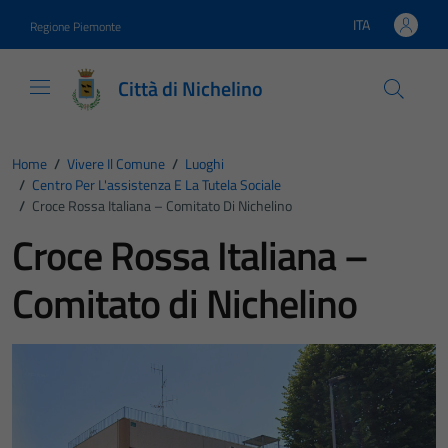
Vai ai contenuti
Vai al footer
ITA
Regione Piemonte
Lingua attiva:
Città di Nichelino
Home
/
Vivere Il Comune
/
Luoghi
/
Centro Per L'assistenza E La Tutela Sociale
/
Croce Rossa Italiana – Comitato Di Nichelino
Croce Rossa Italiana –
Comitato di Nichelino