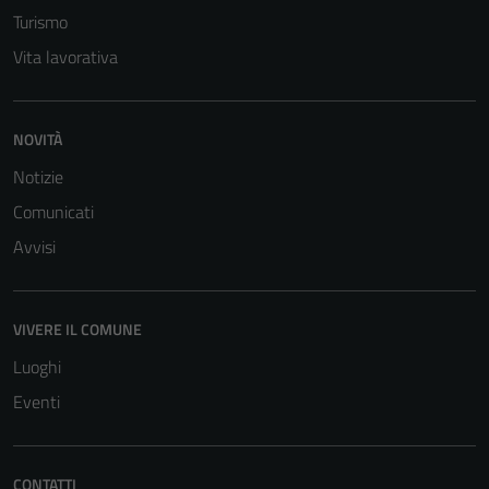
Turismo
Vita lavorativa
NOVITÀ
Notizie
Tecnici
Questi cookie
Comunicati
sono necessari
Avvisi
per il
funzionamento
del sito e non
VIVERE IL COMUNE
possono
essere
Luoghi
disabilitati.
Eventi
Questi cookie
non raccolgono
informazioni
CONTATTI