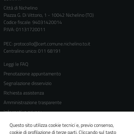
personali.
Città di Nichelino
Piazza G. Di Vittorio, 1 - 10042 Nichelino (TO)
Codice fiscale: 94031420014
P.IVA: 01131720011
PEC:
protocollo@cert.comune.nichelino.to.it
Centralino unico: 011 68191
Leggi le FAQ
Prenotazione appuntamento
Segnalazione disservizio
Richiesta assistenza
Amministrazione trasparente
Informativa privacy
Cookie Policy
Questo sito utilizza cookie tecnici e, previo consenso,
Note legali
cookie di profilazione di terze parti. Cliccando sul tasto