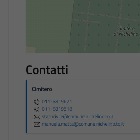
Contatti
Cimitero
011-6819621
011-6819518
statocivile@comune.nichelino.to.it
manuela.matta@comune.nichelino.to.it