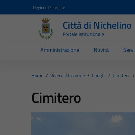
Vai ai contenuti
Vai al footer
Regione Piemonte
Città di Nichelino
Portale Istituzionale
Amministrazione
Novità
Servi
Home
/
Vivere Il Comune
/
Luoghi
/
Cimitero
/
Cimitero