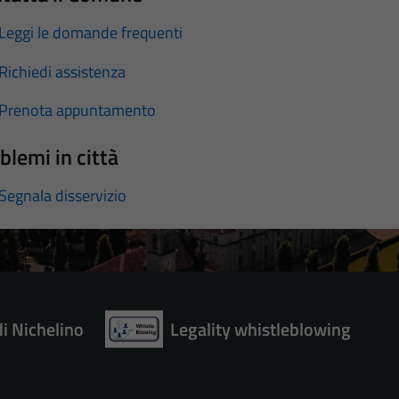
Leggi le domande frequenti
Richiedi assistenza
Prenota appuntamento
blemi in città
Segnala disservizio
di Nichelino
Legality whistleblowing