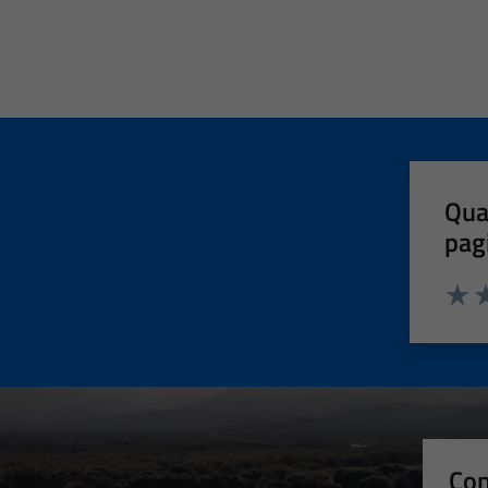
Qua
pag
Valut
Va
Con