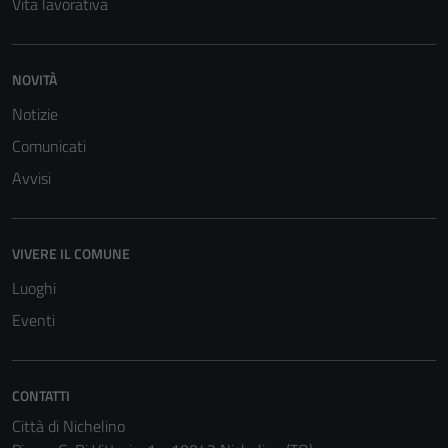
Vita lavorativa
funzionamento
del sito e non
possono
NOVITÀ
essere
disabilitati.
Notizie
Questi cookie
Comunicati
non raccolgono
Avvisi
informazioni
personali.
VIVERE IL COMUNE
Luoghi
Eventi
CONTATTI
Città di Nichelino