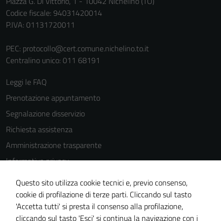
Piazza G. Di Vittorio, 1 - 10042 Nichelino (TO)
Codice fiscale: 94031420014
P.IVA: 01131720011
PEC:
protocollo@cert.comune.nichelino.to.it
Centralino unico: 011 68191
Leggi le FAQ
Prenotazione appuntamento
Segnalazione disservizio
Richiesta assistenza
Amministrazione trasparente
Informativa privacy
Cookie Policy
Questo sito utilizza cookie tecnici e, previo consenso,
Note legali
cookie di profilazione di terze parti. Cliccando sul tasto
'Accetta tutti' si presta il consenso alla profilazione,
Dichiarazione di accessibilità
cliccando sul tasto 'Esci' si continua la navigazione con i