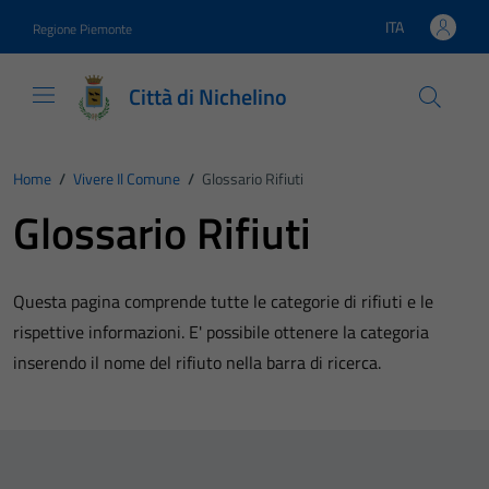
Vai ai contenuti
Vai al footer
ITA
Regione Piemonte
Lingua attiva:
Città di Nichelino
Home
/
Vivere Il Comune
/
Glossario Rifiuti
Glossario Rifiuti
Questa pagina comprende tutte le categorie di rifiuti e le
rispettive informazioni. E' possibile ottenere la categoria
inserendo il nome del rifiuto nella barra di ricerca.