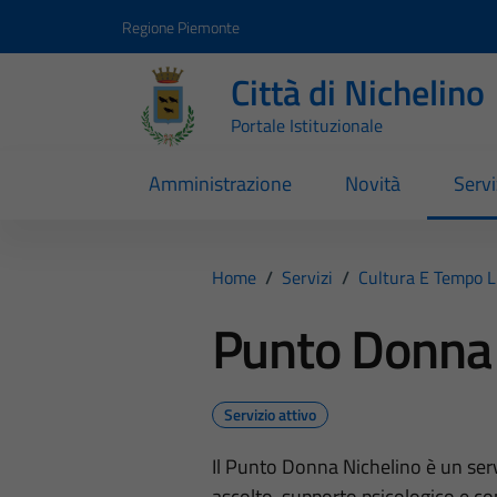
Vai ai contenuti
Vai al footer
Regione Piemonte
Città di Nichelino
Portale Istituzionale
Amministrazione
Novità
Servi
Home
/
Servizi
/
Cultura E Tempo L
Punto Donna 
Servizio attivo
Il Punto Donna Nichelino è un servi
ascolto, supporto psicologico e co