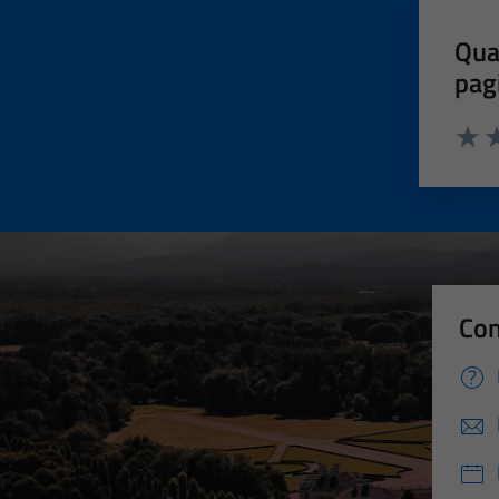
Qua
pag
Valut
Va
Con