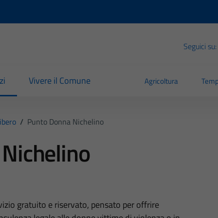
Seguici su:
zi
Vivere il Comune
Agricoltura
Temp
ibero
/
Punto Donna Nichelino
Nichelino
zio gratuito e riservato, pensato per offrire
nsulenza legale alle donne vittime di violenza o in