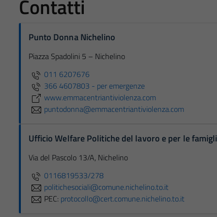
Contatti
Punto Donna Nichelino
Piazza Spadolini 5 – Nichelino
011 6207676
366 4607803 - per emergenze
www.emmacentriantiviolenza.com
puntodonna@emmacentriantiviolenza.com
Ufficio Welfare Politiche del lavoro e per le famigl
Via del Pascolo 13/A, Nichelino
0116819533/278
politichesociali@comune.nichelino.to.it
PEC:
protocollo@cert.comune.nichelino.to.it