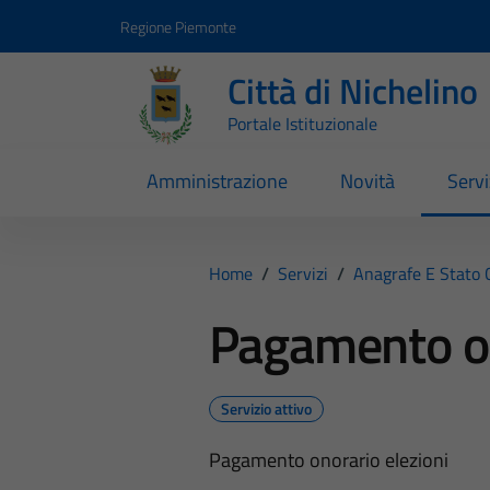
Vai ai contenuti
Vai al footer
Regione Piemonte
Città di Nichelino
Portale Istituzionale
Amministrazione
Novità
Servi
Home
/
Servizi
/
Anagrafe E Stato C
Pagamento on
Servizio attivo
Pagamento onorario elezioni