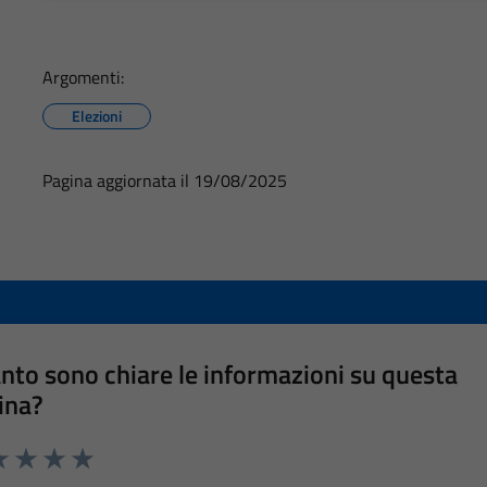
Argomenti:
Elezioni
Pagina aggiornata il 19/08/2025
nto sono chiare le informazioni su questa
ina?
a 1 stelle su 5
luta 2 stelle su 5
Valuta 3 stelle su 5
Valuta 4 stelle su 5
Valuta 5 stelle su 5