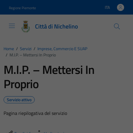
Vai ai contenuti
Vai al footer
ITA
Regione Piemonte
Lingua attiva:
Città di Nichelino
Home
/
Servizi
/
Imprese, Commercio E SUAP
/
M.I.P. – Mettersi In Proprio
M.I.P. – Mettersi In
Proprio
Servizio attivo
Pagina riepilogativa del servizio