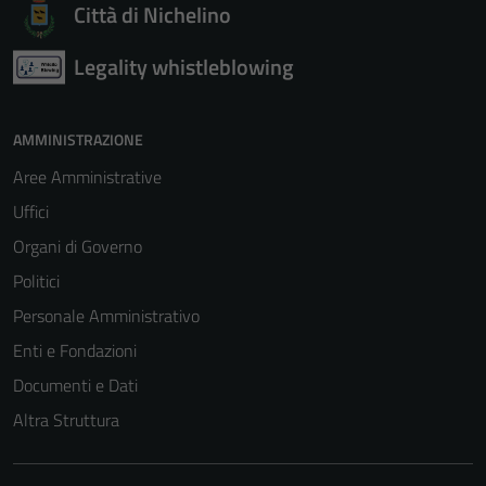
Città di Nichelino
per il
funzionamento
Legality whistleblowing
del sito e non
possono
essere
AMMINISTRAZIONE
disabilitati.
Questi cookie
Aree Amministrative
non raccolgono
Uffici
informazioni
Organi di Governo
personali.
Politici
Personale Amministrativo
Enti e Fondazioni
Documenti e Dati
Altra Struttura