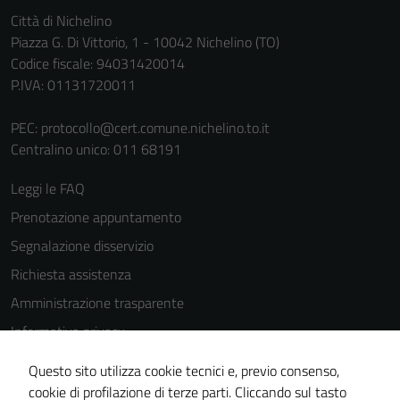
Città di Nichelino
Piazza G. Di Vittorio, 1 - 10042 Nichelino (TO)
Codice fiscale: 94031420014
P.IVA: 01131720011
PEC:
protocollo@cert.comune.nichelino.to.it
Centralino unico: 011 68191
Leggi le FAQ
Prenotazione appuntamento
Segnalazione disservizio
Richiesta assistenza
Amministrazione trasparente
Informativa privacy
Cookie Policy
Questo sito utilizza cookie tecnici e, previo consenso,
Note legali
cookie di profilazione di terze parti. Cliccando sul tasto