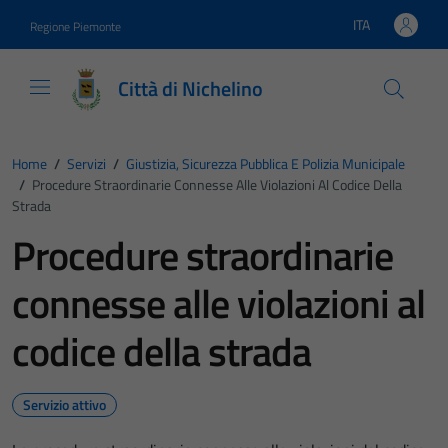
Vai ai contenuti
Vai al footer
ITA
Regione Piemonte
Lingua attiva:
Città di Nichelino
Home
/
Servizi
/
Giustizia, Sicurezza Pubblica E Polizia Municipale
/
Procedure Straordinarie Connesse Alle Violazioni Al Codice Della
Strada
Procedure straordinarie
connesse alle violazioni al
codice della strada
Servizio attivo