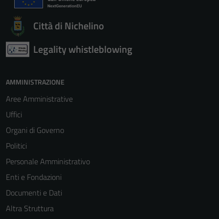
sono necessari
per il
Città di Nichelino
funzionamento
del sito e non
Legality whistleblowing
possono
essere
disabilitati.
AMMINISTRAZIONE
Questi cookie
non raccolgono
Aree Amministrative
informazioni
Uffici
personali.
Organi di Governo
Politici
Personale Amministrativo
Enti e Fondazioni
Documenti e Dati
Altra Struttura