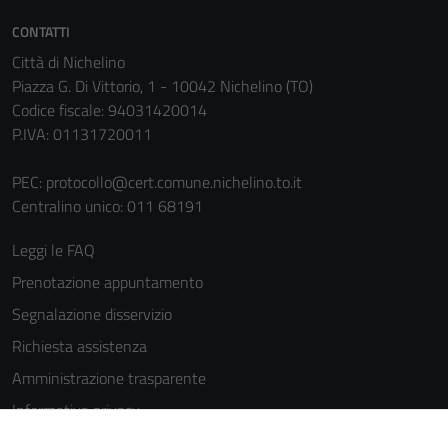
CONTATTI
Città di Nichelino
Piazza G. Di Vittorio, 1 - 10042 Nichelino (TO)
Codice fiscale: 94031420014
P.IVA: 01131720011
PEC:
protocollo@cert.comune.nichelino.to.it
Centralino unico: 011 68191
Leggi le FAQ
Prenotazione appuntamento
Segnalazione disservizio
Richiesta assistenza
Amministrazione trasparente
Informativa privacy
Cookie Policy