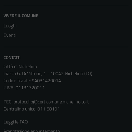
VIVERE IL COMUNE
Luoghi
Eventi
CONTATTI
Città di Nichelino
Piazza G. Di Vittorio, 1 - 10042 Nichelino (TO)
Tecnici
Codice fiscale: 94031420014
Questi cookie
P.IVA: 01131720011
sono necessari
per il
PEC:
protocollo@cert.comune.nichelino.to.it
funzionamento
Centralino unico: 011 68191
del sito e non
possono
Leggi le FAQ
essere
Prenotazione appuntamento