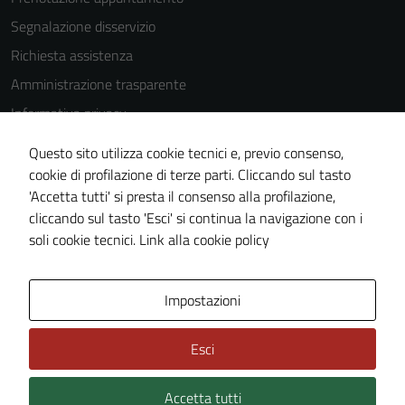
disabilitati.
Segnalazione disservizio
Questi cookie
non raccolgono
Richiesta assistenza
informazioni
Amministrazione trasparente
personali.
Informativa privacy
Cookie Policy
Questo sito utilizza cookie tecnici e, previo consenso,
Note legali
cookie di profilazione di terze parti. Cliccando sul tasto
'Accetta tutti' si presta il consenso alla profilazione,
Dichiarazione di accessibilità
cliccando sul tasto 'Esci' si continua la navigazione con i
Piano di miglioramento del sito
soli cookie tecnici.
Link alla cookie policy
Area Privata
Impostazioni
Esci
Accetta tutti
Credits: ©
Technical Design s.r.l.