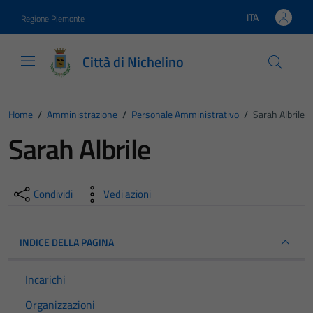
Vai ai contenuti
Vai al footer
ITA
Regione Piemonte
Lingua attiva:
Città di Nichelino
Home
/
Amministrazione
/
Personale Amministrativo
/
Sarah Albrile
Sarah Albrile
Condividi
Vedi azioni
INDICE DELLA PAGINA
Incarichi
Organizzazioni