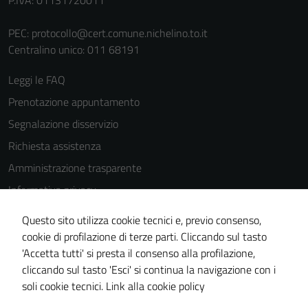
P.IVA: 01131720011
del sito e non
possono
PEC:
protocollo@cert.comune.nichelino.to.it
essere
Centralino unico: 011 68191
disabilitati.
Questi cookie
Leggi le FAQ
non raccolgono
Prenotazione appuntamento
informazioni
Segnalazione disservizio
personali.
Richiesta assistenza
Amministrazione trasparente
Informativa privacy
Cookie Policy
Questo sito utilizza cookie tecnici e, previo consenso,
Note legali
cookie di profilazione di terze parti. Cliccando sul tasto
'Accetta tutti' si presta il consenso alla profilazione,
Dichiarazione di accessibilità
cliccando sul tasto 'Esci' si continua la navigazione con i
Piano di miglioramento del sito
soli cookie tecnici.
Link alla cookie policy