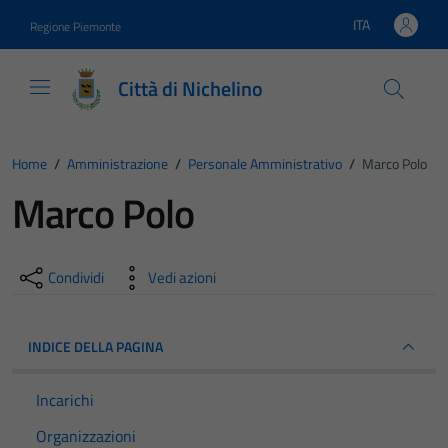
Vai ai contenuti
Vai al footer
ITA
Regione Piemonte
Lingua attiva:
Città di Nichelino
Home
/
Amministrazione
/
Personale Amministrativo
/
Marco Polo
Marco Polo
Condividi
Vedi azioni
INDICE DELLA PAGINA
Incarichi
Organizzazioni