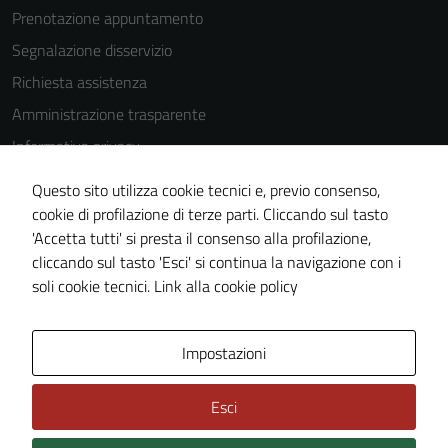
Prenotazione appuntamento
disabilitati.
Questi cookie
Segnalazione disservizio
non raccolgono
Richiesta assistenza
informazioni
Amministrazione trasparente
personali.
Informativa privacy
Cookie Policy
Questo sito utilizza cookie tecnici e, previo consenso,
Note legali
cookie di profilazione di terze parti. Cliccando sul tasto
'Accetta tutti' si presta il consenso alla profilazione,
Dichiarazione di accessibilità
cliccando sul tasto 'Esci' si continua la navigazione con i
Piano di miglioramento del sito
soli cookie tecnici.
Link alla cookie policy
Area Privata
Impostazioni
Esci