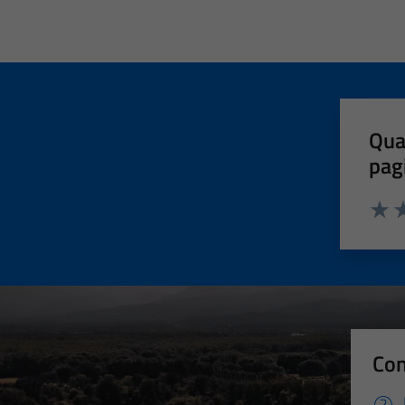
Qua
pag
Valut
Va
Con