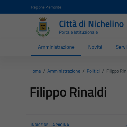
Vai ai contenuti
Vai al footer
Regione Piemonte
Città di Nichelino
Portale Istituzionale
Amministrazione
Novità
Servi
Home
/
Amministrazione
/
Politici
/
Filippo Rin
Filippo Rinaldi
INDICE DELLA PAGINA