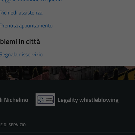
Richiedi assistenza
Prenota appuntamento
blemi in città
Segnala disservizio
di Nichelino
Legality whistleblowing
E DI SERVIZIO