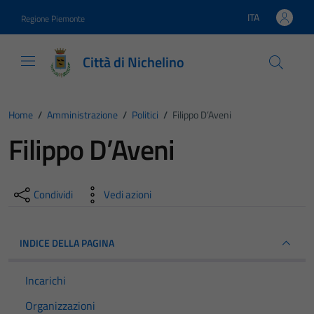
Vai ai contenuti
Vai al footer
ITA
Regione Piemonte
Lingua attiva:
Città di Nichelino
Home
/
Amministrazione
/
Politici
/
Filippo D’Aveni
Filippo D’Aveni
Condividi
Vedi azioni
INDICE DELLA PAGINA
Incarichi
Organizzazioni