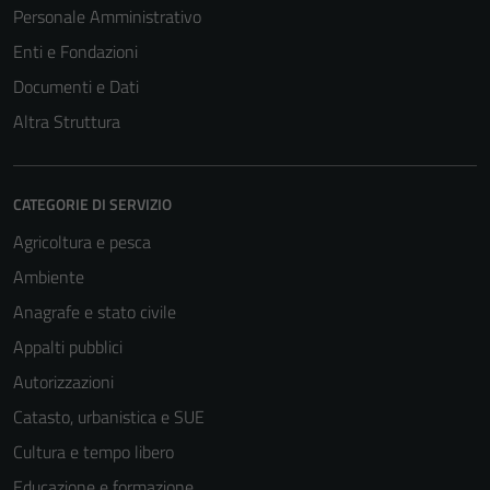
Personale Amministrativo
Enti e Fondazioni
Documenti e Dati
Altra Struttura
CATEGORIE DI SERVIZIO
Agricoltura e pesca
Tecnici
Ambiente
Questi cookie
Anagrafe e stato civile
sono necessari
Appalti pubblici
per il
funzionamento
Autorizzazioni
del sito e non
Catasto, urbanistica e SUE
possono
Cultura e tempo libero
essere
disabilitati.
Educazione e formazione