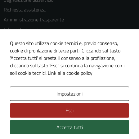
Richiesta assistenza
Amministrazione trasparente
Informativa privacy
Cookie Policy
Questo sito utilizza cookie tecnici e, previo consenso,
Note legali
cookie di profilazione di terze parti. Cliccando sul tasto
'Accetta tutti' si presta il consenso alla profilazione,
Dichiarazione di accessibilità
cliccando sul tasto 'Esci' si continua la navigazione con i
Piano di miglioramento del sito
soli cookie tecnici.
Link alla cookie policy
Area Privata
Impostazioni
Esci
Accetta tutti
Credits: ©
Technical Design s.r.l.