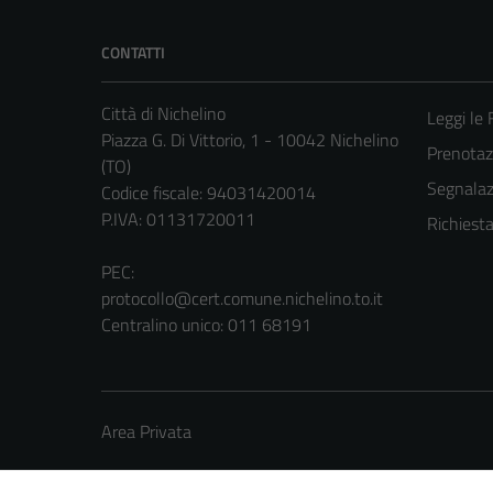
CONTATTI
Città di Nichelino
Leggi le
Piazza G. Di Vittorio, 1 - 10042 Nichelino
Prenota
(TO)
Segnalazi
Codice fiscale: 94031420014
P.IVA: 01131720011
Richiest
PEC:
protocollo@cert.comune.nichelino.to.it
Centralino unico: 011 68191
Area Privata