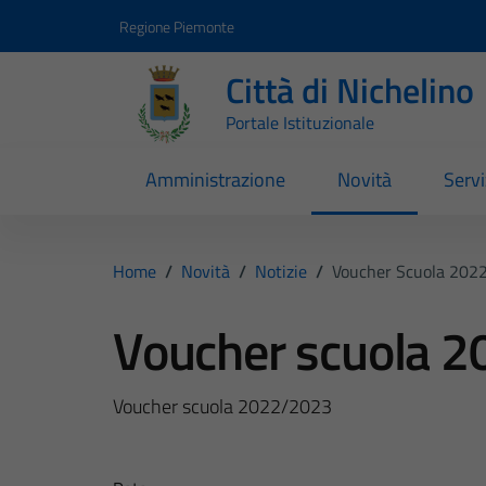
Vai ai contenuti
Vai al footer
Regione Piemonte
Città di Nichelino
Portale Istituzionale
Amministrazione
Novità
Servi
Home
/
Novità
/
Notizie
/
Voucher Scuola 202
Voucher scuola 
Voucher scuola 2022/2023