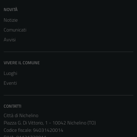
NOVITÀ
Notizie
Comunicati
Tecnici
Avvisi
Questi cookie
sono necessari
per il
VIVERE IL COMUNE
funzionamento
del sito e non
Luoghi
possono
Eventi
essere
disabilitati.
Questi cookie
CONTATTI
non raccolgono
Città di Nichelino
informazioni
Piazza G. Di Vittorio, 1 - 10042 Nichelino (TO)
personali.
Codice fiscale: 94031420014