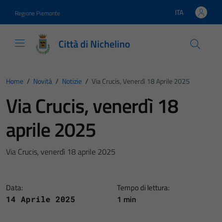
Vai ai contenuti
Vai al footer
ITA
Regione Piemonte
Lingua attiva:
Città di Nichelino
Home
/
Novità
/
Notizie
/
Via Crucis, Venerdì 18 Aprile 2025
Via Crucis, venerdì 18
aprile 2025
Via Crucis, venerdì 18 aprile 2025
Data:
Tempo di lettura:
1 min
14 Aprile 2025