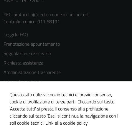
P.IVA: 01131720011
PEC:
protocollo@cert.comune.nichelino.to.it
Centralino unico: 011 68191
Leggi le FAQ
Prenotazione appuntamento
Segnalazione disservizio
Richiesta assistenza
Amministrazione trasparente
Informativa privacy
Cookie Policy
Questo sito utilizza cookie tecnici e, previo consenso,
Note legali
cookie di profilazione di terze parti. Cliccando sul tasto
'Accetta tutti' si presta il consenso alla profilazione,
Dichiarazione di accessibilità
cliccando sul tasto 'Esci' si continua la navigazione con i
Piano di miglioramento del sito
soli cookie tecnici.
Link alla cookie policy