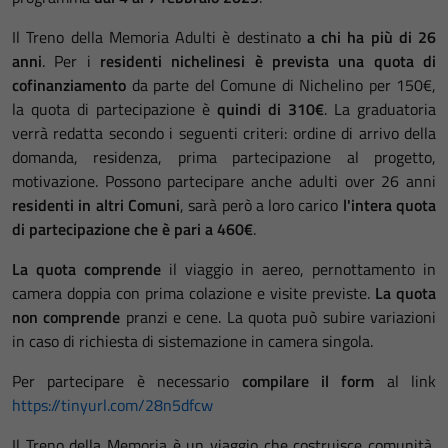
Il Treno della Memoria Adulti è destinato
a chi ha più di 26
anni
. Per i
residenti nichelinesi è prevista una quota di
cofinanziamento
da parte del Comune di Nichelino per 150€,
la quota di partecipazione è
quindi di 310€
. La graduatoria
verrà redatta secondo i seguenti criteri: ordine di arrivo della
domanda, residenza, prima partecipazione al progetto,
motivazione. Possono partecipare anche adulti over 26 anni
residenti in altri Comuni
, sarà però a loro carico
l'intera quota
di partecipazione che è pari a 460€
.
La quota comprende
il viaggio in aereo, pernottamento in
camera doppia con prima colazione e visite previste.
La quota
non comprende
pranzi e cene. La quota può subire variazioni
in caso di richiesta di sistemazione in camera singola.
Per partecipare è necessario
compilare il form
al link
https://tinyurl.com/28n5dfcw
Il Treno della Memoria è un viaggio che costruisce comunità,