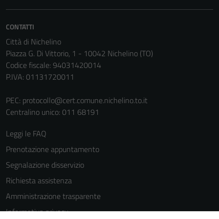
CONTATTI
Città di Nichelino
Piazza G. Di Vittorio, 1 - 10042 Nichelino (TO)
Codice fiscale: 94031420014
P.IVA: 01131720011
PEC:
protocollo@cert.comune.nichelino.to.it
Centralino unico: 011 68191
Leggi le FAQ
Prenotazione appuntamento
Segnalazione disservizio
Richiesta assistenza
Amministrazione trasparente
Informativa privacy