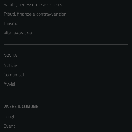
Salute, benessere e assistenza
sono necessari
per il
Tributi, finanze e contravvenzioni
funzionamento
Turismo
del sito e non
Vita lavorativa
possono
essere
disabilitati.
NOVITÀ
Questi cookie
non raccolgono
Notizie
informazioni
Comunicati
personali.
Avvisi
VIVERE IL COMUNE
Luoghi
Eventi