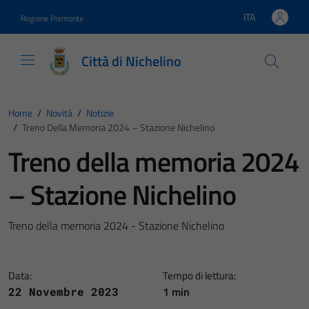
Vai ai contenuti
Vai al footer
ITA
Regione Piemonte
Lingua attiva:
Città di Nichelino
Home
/
Novità
/
Notizie
/
Treno Della Memoria 2024 – Stazione Nichelino
Treno della memoria 2024
– Stazione Nichelino
Treno della memoria 2024 - Stazione Nichelino
Data:
Tempo di lettura:
1 min
22 Novembre 2023