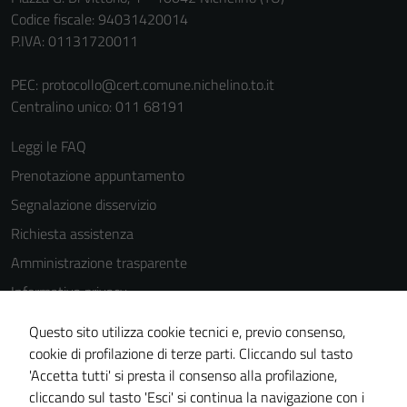
Codice fiscale: 94031420014
P.IVA: 01131720011
PEC:
protocollo@cert.comune.nichelino.to.it
Centralino unico: 011 68191
Leggi le FAQ
Prenotazione appuntamento
Segnalazione disservizio
Richiesta assistenza
Amministrazione trasparente
Informativa privacy
Cookie Policy
Questo sito utilizza cookie tecnici e, previo consenso,
Note legali
cookie di profilazione di terze parti. Cliccando sul tasto
'Accetta tutti' si presta il consenso alla profilazione,
Dichiarazione di accessibilità
cliccando sul tasto 'Esci' si continua la navigazione con i