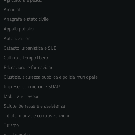
Ambiente
Anagrafe e stato civile
Appalti pubblici
Autorizzazioni
Tecnici
Catasto, urbanistica e SUE
Questi cookie
sono necessari
Cultura e tempo libero
per il
Educazione e formazione
funzionamento
Giustizia, sicurezza pubblica e polizia municipale
del sito e non
possono
Imprese, commercio e SUAP
essere
Mobilità e trasporti
disabilitati.
Salute, benessere e assistenza
Questi cookie
non raccolgono
Tributi, finanze e contravvenzioni
informazioni
Turismo
personali.
Vita lavorativa