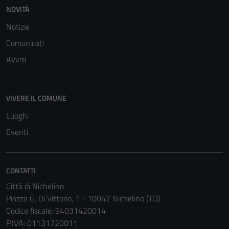
del sito e non
NOVITÀ
possono
Notizie
essere
disabilitati.
Comunicati
Questi cookie
Avvisi
non raccolgono
informazioni
personali.
VIVERE IL COMUNE
Luoghi
Eventi
CONTATTI
Città di Nichelino
Piazza G. Di Vittorio, 1 - 10042 Nichelino (TO)
Codice fiscale: 94031420014
P.IVA: 01131720011