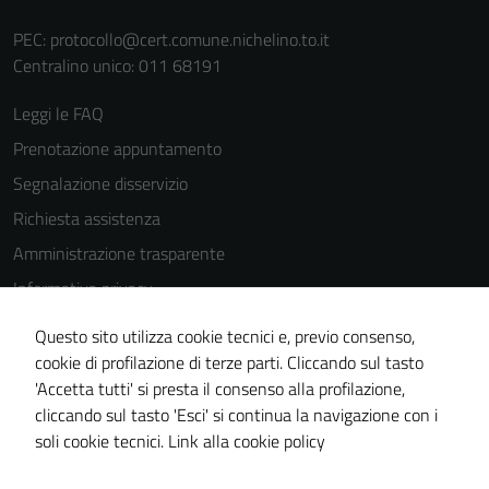
PEC:
protocollo@cert.comune.nichelino.to.it
Centralino unico: 011 68191
Leggi le FAQ
Prenotazione appuntamento
Segnalazione disservizio
Richiesta assistenza
Amministrazione trasparente
Informativa privacy
Cookie Policy
Questo sito utilizza cookie tecnici e, previo consenso,
Note legali
cookie di profilazione di terze parti. Cliccando sul tasto
'Accetta tutti' si presta il consenso alla profilazione,
Dichiarazione di accessibilità
cliccando sul tasto 'Esci' si continua la navigazione con i
Piano di miglioramento del sito
soli cookie tecnici.
Link alla cookie policy