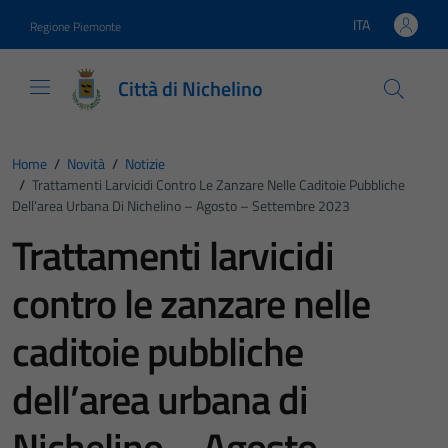
Vai ai contenuti
Vai al footer
ITA
Regione Piemonte
Lingua attiva:
Città di Nichelino
Home
/
Novità
/
Notizie
/
Trattamenti Larvicidi Contro Le Zanzare Nelle Caditoie Pubbliche
Dell’area Urbana Di Nichelino – Agosto – Settembre 2023
Trattamenti larvicidi
contro le zanzare nelle
caditoie pubbliche
dell’area urbana di
Nichelino – Agosto –