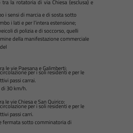
ra la rotatoria di via Chiesa (esclusa) e
bo i sensi di marcia e di sosta sotto
o i lati e per l’intera estensione;
eicoli di polizia e di soccorso, quelli
l termine della manifestazione commerciale
 del
a le vie Paesana e Galimberti:
rcolazione per i soli residenti e per le
tivi passi carrai.
à di 30 km/h.
a le vie Chiesa e San Quirico:
rcolazione per i soli residenti e per le
tivi passi carri.
 e fermata sotto comminatoria di