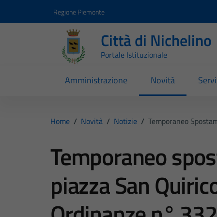
Vai ai contenuti
Vai al footer
Regione Piemonte
Città di Nichelino
Portale Istituzionale
Amministrazione
Novità
Servi
Home
/
Novità
/
Notizie
/
Temporaneo Spostam
Temporaneo spos
piazza San Quiric
Ordinanze n° 33