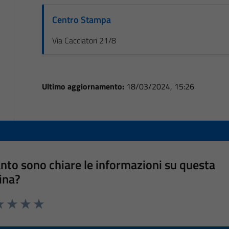
Centro Stampa
Via Cacciatori 21/8
Ultimo aggiornamento:
18/03/2024, 15:26
nto sono chiare le informazioni su questa
ina?
a 1 stelle su 5
luta 2 stelle su 5
Valuta 3 stelle su 5
Valuta 4 stelle su 5
Valuta 5 stelle su 5