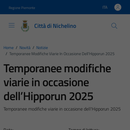
Vai ai contenuti
Vai al footer
ITA
Regione Piemonte
Lingua attiva:
Città di Nichelino
Home
/
Novità
/
Notizie
/
Temporanee Modifiche Viarie In Occasione Dell’Hipporun 2025
Temporanee modifiche
viarie in occasione
dell’Hipporun 2025
Temporanee modifiche viarie in occasione dell'Hipporun 2025
Data:
Tempo di lettura: