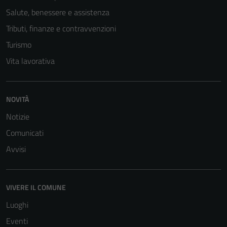
Salute, benessere e assistenza
Tributi, finanze e contravvenzioni
Turismo
Vita lavorativa
NOVITÀ
Tecnici
Questi cookie
Notizie
sono necessari
Comunicati
per il
Avvisi
funzionamento
del sito e non
possono
essere
VIVERE IL COMUNE
disabilitati.
Luoghi
Questi cookie
Eventi
non raccolgono