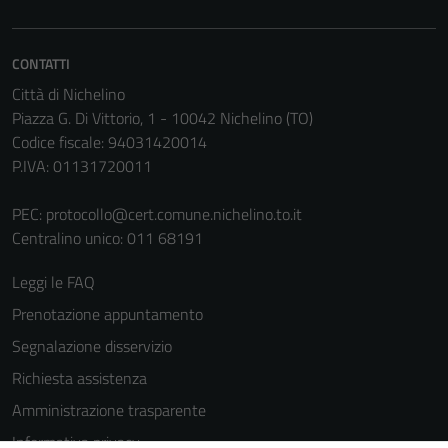
informazioni
personali.
CONTATTI
Città di Nichelino
Piazza G. Di Vittorio, 1 - 10042 Nichelino (TO)
Codice fiscale: 94031420014
P.IVA: 01131720011
PEC:
protocollo@cert.comune.nichelino.to.it
Centralino unico: 011 68191
Leggi le FAQ
Prenotazione appuntamento
Segnalazione disservizio
Richiesta assistenza
Amministrazione trasparente
Informativa privacy