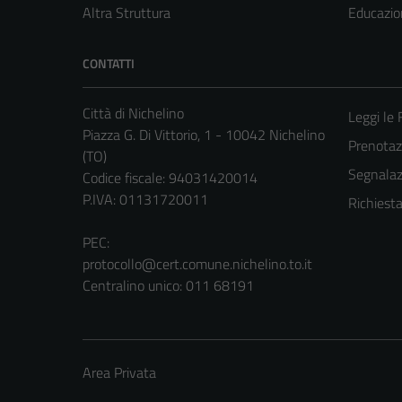
Altra Struttura
Educazio
CONTATTI
Città di Nichelino
Leggi le
Piazza G. Di Vittorio, 1 - 10042 Nichelino
Prenota
(TO)
Segnalazi
Codice fiscale: 94031420014
P.IVA: 01131720011
Richiest
PEC:
protocollo@cert.comune.nichelino.to.it
Centralino unico: 011 68191
Area Privata