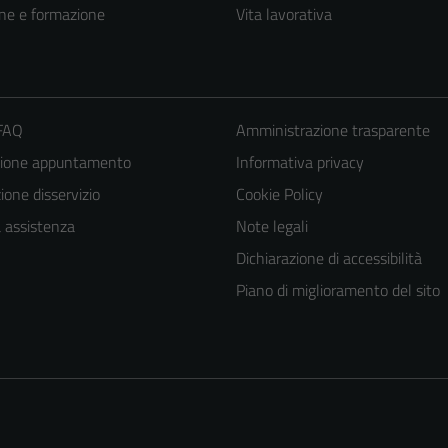
ne e formazione
Vita lavorativa
 FAQ
Amministrazione trasparente
zione appuntamento
Informativa privacy
one disservizio
Cookie Policy
a assistenza
Note legali
Tecnici
Dichiarazione di accessibilità
Questi cookie
Piano di miglioramento del sito
sono necessari
per il
funzionamento
del sito e non
possono
essere