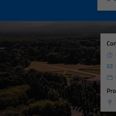
Valut
Va
Con
Pro