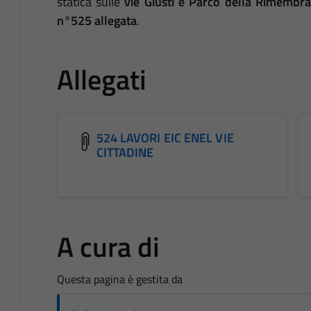
statica sulle
vie Giusti e Parco della Rimembr
n°525 allegata
.
Allegati
524 LAVORI EIC ENEL VIE
CITTADINE
A cura di
Questa pagina è gestita da