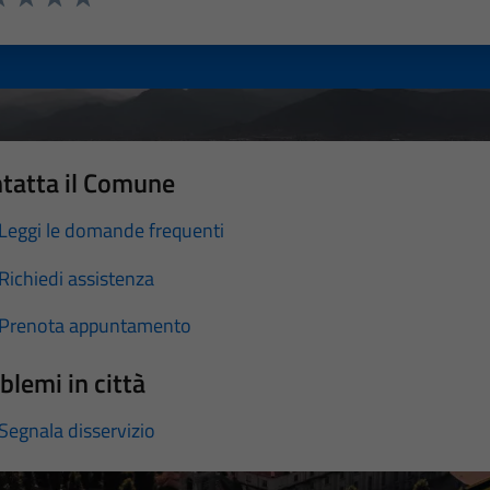
a 1 stelle su 5
luta 2 stelle su 5
Valuta 3 stelle su 5
Valuta 4 stelle su 5
Valuta 5 stelle su 5
tatta il Comune
Leggi le domande frequenti
Richiedi assistenza
Prenota appuntamento
blemi in città
Segnala disservizio