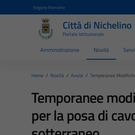
Vai ai contenuti
Vai al footer
Regione Piemonte
Città di Nichelino
Portale Istituzionale
Amministrazione
Novità
Servi
Home
/
Novità
/
Avvisi
/
Temporanee Modifiche 
Temporanee modifi
per la posa di cavo
sotterraneo