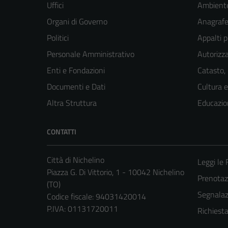
Uffici
Ambient
Organi di Governo
Anagrafe 
Politici
Appalti p
Personale Amministrativo
Autorizza
Enti e Fondazioni
Catasto,
Documenti e Dati
Cultura 
Altra Struttura
Educazio
CONTATTI
Città di Nichelino
Leggi le
Piazza G. Di Vittorio, 1 - 10042 Nichelino
Prenota
(TO)
Segnalazi
Codice fiscale: 94031420014
P.IVA: 01131720011
Richiest