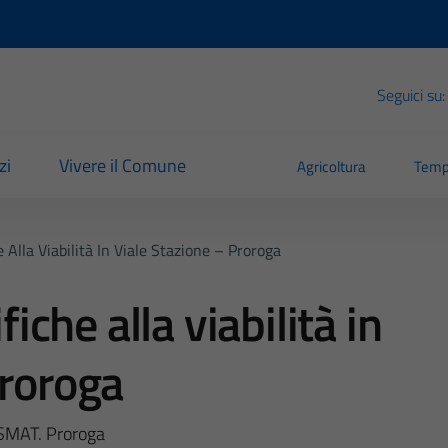
Seguici su:
zi
Vivere il Comune
Agricoltura
Temp
Alla Viabilità In Viale Stazione – Proroga
he alla viabilità in
Proroga
i SMAT. Proroga