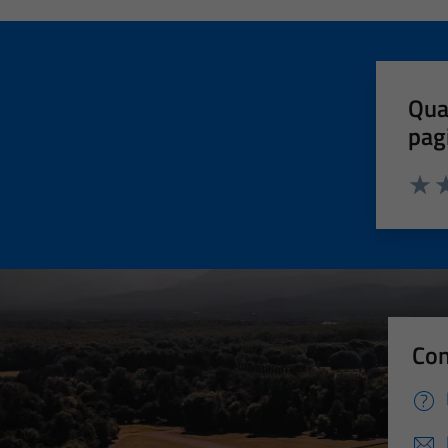
Qua
pag
Valut
Va
Con