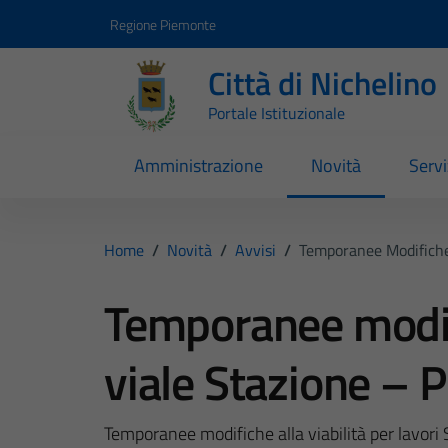
Vai ai contenuti
Vai al footer
Regione Piemonte
Città di Nichelino
Portale Istituzionale
Amministrazione
Novità
Servi
Home
/
Novità
/
Avvisi
/
Temporanee Modifiche 
Temporanee modific
viale Stazione – 
Temporanee modifiche alla viabilità per lavor