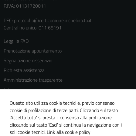
P.IVA: 01131720011
PEC:
protocollo@cert.comune.nichelino.to.it
Centralino unico: 011 68191
Leggi le FAQ
Prenotazione appuntamento
Segnalazione disservizio
Richiesta assistenza
Amministrazione trasparente
Informativa privacy
Cookie Policy
Questo sito utilizza cookie tecnici e, previo consenso,
Note legali
cookie di profilazione di terze parti. Cliccando sul tasto
'Accetta tutti' si presta il consenso alla profilazione,
Dichiarazione di accessibilità
cliccando sul tasto 'Esci' si continua la navigazione con i
Piano di miglioramento del sito
soli cookie tecnici.
Link alla cookie policy