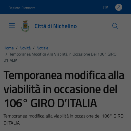
Vai ai contenuti
Vai al footer
ITA
Regione Piemonte
Lingua attiva:
Città di Nichelino
Home
/
Novità
/
Notizie
/
Temporanea Modifica Alla Viabilità In Occasione Del 106° GIRO
D’ITALIA
Temporanea modifica alla
viabilità in occasione del
106° GIRO D’ITALIA
Temporanea modifica alla viabilità in occasione del 106° GIRO
D’ITALIA