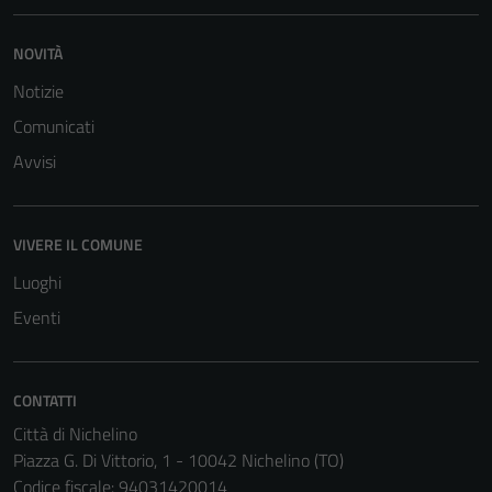
NOVITÀ
Notizie
Comunicati
Tecnici
Avvisi
Questi cookie
sono necessari
per il
funzionamento
VIVERE IL COMUNE
del sito e non
Luoghi
possono
Eventi
essere
disabilitati.
Questi cookie
CONTATTI
non raccolgono
informazioni
Città di Nichelino
personali.
Piazza G. Di Vittorio, 1 - 10042 Nichelino (TO)
Codice fiscale: 94031420014