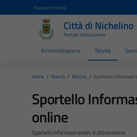
Vai ai contenuti
Vai al footer
Regione Piemonte
Città di Nichelino
Portale Istituzionale
Amministrazione
Novità
Servi
Home
/
Novità
/
Notizie
/
Sportello Informastra
Sportello Informas
online
Sportello Informastranieri: è attivo online