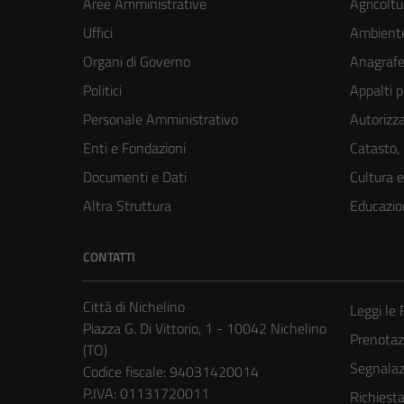
Aree Amministrative
Agricoltu
Uffici
Ambient
Organi di Governo
Anagrafe 
Politici
Appalti p
Personale Amministrativo
Autorizza
Enti e Fondazioni
Catasto,
Documenti e Dati
Cultura 
Altra Struttura
Educazio
CONTATTI
Città di Nichelino
Leggi le
Piazza G. Di Vittorio, 1 - 10042 Nichelino
Prenota
(TO)
Segnalazi
Codice fiscale: 94031420014
P.IVA: 01131720011
Richiest