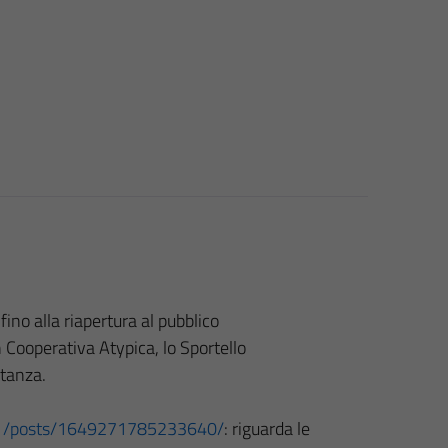
ino alla riapertura al pubblico
n Cooperativa Atypica, lo Sportello
stanza.
1/posts/1649271785233640/
: riguarda le