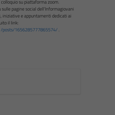
eo colloquio su piattaforma zoom.
a sulle pagine social dell'Informagiovani
, iniziative e appuntamenti dedicati ai
to il link:
1/posts/1656285777865574/
.