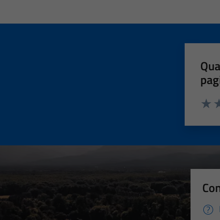
Qua
pag
Valut
Va
Con