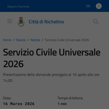
Vai ai contenuti
Vai al footer
ITA
Regione Piemonte
Lingua attiva:
Città di Nichelino
Home
/
Novità
/
Notizie
/
Servizio Civile Universale 2026
Servizio Civile Universale
2026
Presentazione delle domande prorogata al 16 aprile alle ore
14,00.
Data:
Tempo di lettura:
1 min
16 Marzo 2026