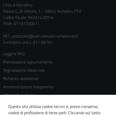
personali.
Città di Nichelino
Piazza G. Di Vittorio, 1 - 10042 Nichelino (TO)
Codice fiscale: 94031420014
P.IVA: 01131720011
PEC:
protocollo@cert.comune.nichelino.to.it
Centralino unico: 011 68191
Leggi le FAQ
Prenotazione appuntamento
Segnalazione disservizio
Richiesta assistenza
Amministrazione trasparente
Informativa privacy
Cookie Policy
Questo sito utilizza cookie tecnici e, previo consenso,
Note legali
cookie di profilazione di terze parti. Cliccando sul tasto