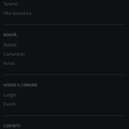
Turismo
Vita lavorativa
NOVITÀ
Notizie
Tecnici
Comunicati
Questi cookie
sono necessari
Avvisi
per il
funzionamento
del sito e non
VIVERE IL COMUNE
possono
Luoghi
essere
disabilitati.
Eventi
Questi cookie
non raccolgono
informazioni
CONTATTI