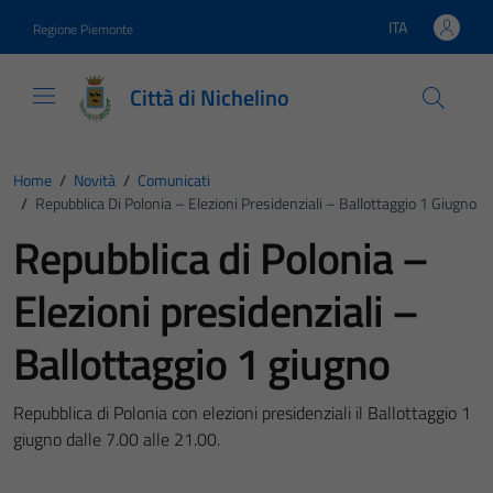
Vai ai contenuti
Vai al footer
ITA
Regione Piemonte
Lingua attiva:
Città di Nichelino
Home
/
Novità
/
Comunicati
/
Repubblica Di Polonia – Elezioni Presidenziali – Ballottaggio 1 Giugno
Repubblica di Polonia –
Elezioni presidenziali –
Ballottaggio 1 giugno
Repubblica di Polonia con elezioni presidenziali il Ballottaggio 1
giugno dalle 7.00 alle 21.00.