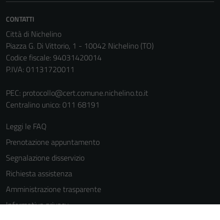
sono necessari
per il
CONTATTI
funzionamento
Città di Nichelino
del sito e non
Piazza G. Di Vittorio, 1 - 10042 Nichelino (TO)
possono
Codice fiscale: 94031420014
essere
P.IVA: 01131720011
disabilitati.
Questi cookie
PEC:
protocollo@cert.comune.nichelino.to.it
non raccolgono
Centralino unico: 011 68191
informazioni
personali.
Leggi le FAQ
Prenotazione appuntamento
Segnalazione disservizio
Richiesta assistenza
Amministrazione trasparente
Informativa privacy