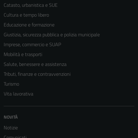
Catasto, urbanistica e SUE
Cultura e tempo libero
Tecnici
Educazione e formazione
Questi cookie
Giustizia, sicurezza pubblica e polizia municipale
sono necessari
per il
Imprese, commercio e SUAP
funzionamento
Mobilità e trasporti
del sito e non
Salute, benessere e assistenza
possono
essere
Tributi, finanze e contravvenzioni
disabilitati.
Turismo
Questi cookie
Vita lavorativa
non raccolgono
informazioni
personali.
NOVITÀ
Notizie
Comunicati