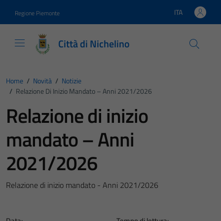
Vai ai contenuti
Vai al footer
ITA
Regione Piemonte
Lingua attiva:
Città di Nichelino
Home
/
Novità
/
Notizie
/
Relazione Di Inizio Mandato – Anni 2021/2026
Relazione di inizio
mandato – Anni
2021/2026
Relazione di inizio mandato - Anni 2021/2026
Data:
Tempo di lettura: