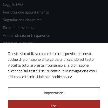
Leggi le FAQ
Prenotazione appuntamento
Segnalazione disservizio
Richiesta assistenza
Amministrazione trasparente
Informativa privacy
Cookie Policy
Questo sito utilizza cookie tecnici e, previo consenso,
Note legali
cookie di profilazione di terze parti. Cliccando sul tasto
'Accetta tutti' si presta il consenso alla profilazione,
Dichiarazione di accessibilità
cliccando sul tasto 'Esci' si continua la navigazione con i
Piano di miglioramento del sito
soli cookie tecnici.
Link alla cookie policy
Area Privata
Impostazioni
Esci