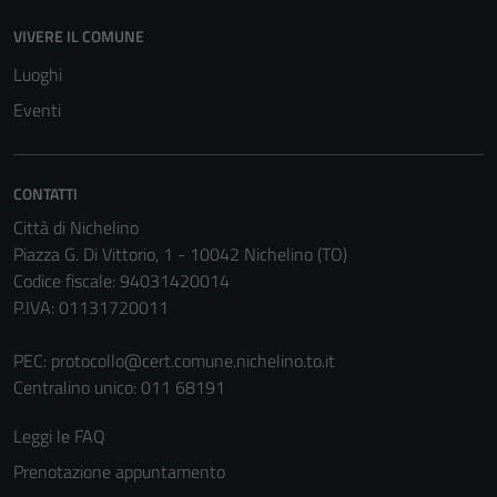
Questi cookie
VIVERE IL COMUNE
non raccolgono
Luoghi
informazioni
personali.
Eventi
CONTATTI
Città di Nichelino
Piazza G. Di Vittorio, 1 - 10042 Nichelino (TO)
Codice fiscale: 94031420014
P.IVA: 01131720011
PEC:
protocollo@cert.comune.nichelino.to.it
Centralino unico: 011 68191
Leggi le FAQ
Prenotazione appuntamento