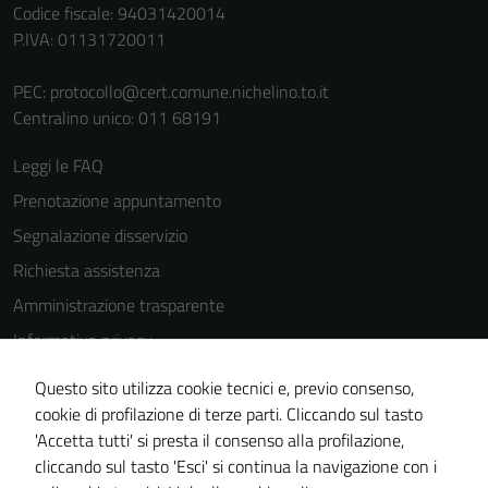
Codice fiscale: 94031420014
P.IVA: 01131720011
PEC:
protocollo@cert.comune.nichelino.to.it
Centralino unico: 011 68191
Leggi le FAQ
Prenotazione appuntamento
Segnalazione disservizio
Richiesta assistenza
Amministrazione trasparente
Informativa privacy
Cookie Policy
Questo sito utilizza cookie tecnici e, previo consenso,
Note legali
cookie di profilazione di terze parti. Cliccando sul tasto
'Accetta tutti' si presta il consenso alla profilazione,
Dichiarazione di accessibilità
cliccando sul tasto 'Esci' si continua la navigazione con i
Piano di miglioramento del sito