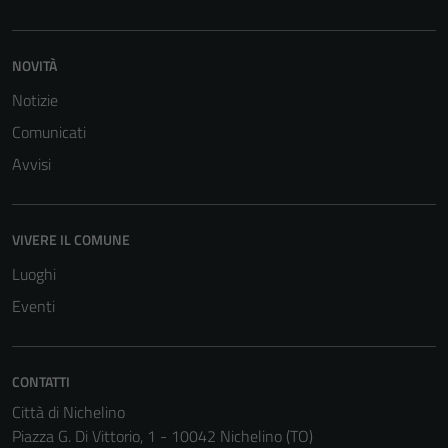
NOVITÀ
Notizie
Comunicati
Tecnici
Questi cookie
Avvisi
sono necessari
per il
funzionamento
VIVERE IL COMUNE
del sito e non
Luoghi
possono
essere
Eventi
disabilitati.
Questi cookie
non raccolgono
CONTATTI
informazioni
Città di Nichelino
personali.
Piazza G. Di Vittorio, 1 - 10042 Nichelino (TO)