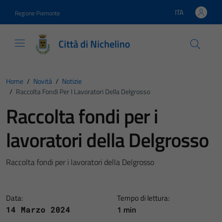
Vai ai contenuti
Vai al footer
ITA
Regione Piemonte
Lingua attiva:
Città di Nichelino
Home
/
Novità
/
Notizie
/
Raccolta Fondi Per I Lavoratori Della Delgrosso
Raccolta fondi per i
lavoratori della Delgrosso
Raccolta fondi per i lavoratori della Delgrosso
Data:
Tempo di lettura:
1 min
14 Marzo 2024