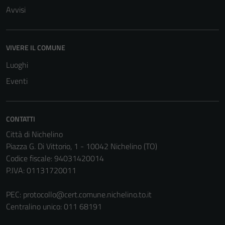
essere
Avvisi
disabilitati.
Questi cookie
non raccolgono
VIVERE IL COMUNE
informazioni
personali.
Luoghi
Eventi
CONTATTI
Città di Nichelino
Piazza G. Di Vittorio, 1 - 10042 Nichelino (TO)
Codice fiscale: 94031420014
P.IVA: 01131720011
PEC:
protocollo@cert.comune.nichelino.to.it
Centralino unico: 011 68191