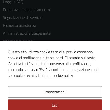
Leggi le FAQ
Prenotazione appuntamento
Segnalazione disservizio
Richiesta assistenza
Amministrazione trasparente
Informativa privacy
Cookie Policy
Questo sito utilizza cookie tecnici e, previo consenso,
Note legali
cookie di profilazione di terze parti. Cliccando sul tasto
'Accetta tutti' si presta il consenso alla profilazione,
Dichiarazione di accessibilità
cliccando sul tasto 'Esci' si continua la navigazione con i
Piano di miglioramento del sito
soli cookie tecnici.
Link alla cookie policy
Area Privata
Impostazioni
Esci