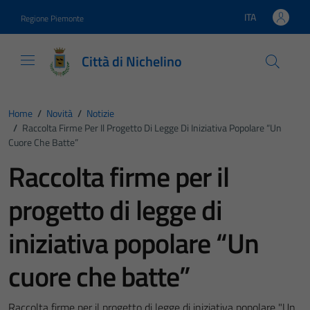
Vai ai contenuti
Vai al footer
ITA
Regione Piemonte
Lingua attiva:
Città di Nichelino
Home
/
Novità
/
Notizie
/
Raccolta Firme Per Il Progetto Di Legge Di Iniziativa Popolare “Un
Cuore Che Batte”
Raccolta firme per il
progetto di legge di
iniziativa popolare “Un
cuore che batte”
Raccolta firme per il progetto di legge di iniziativa popolare "Un