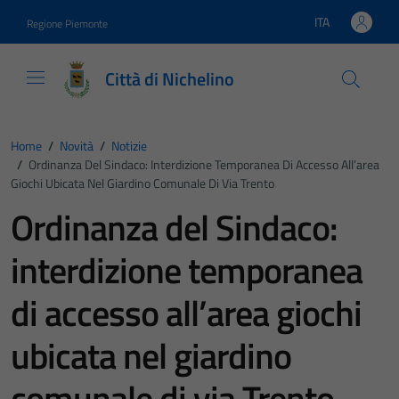
Vai ai contenuti
Vai al footer
ITA
Regione Piemonte
Lingua attiva:
Città di Nichelino
Home
/
Novità
/
Notizie
/
Ordinanza Del Sindaco: Interdizione Temporanea Di Accesso All’area
Giochi Ubicata Nel Giardino Comunale Di Via Trento
Ordinanza del Sindaco:
interdizione temporanea
di accesso all’area giochi
ubicata nel giardino
comunale di via Trento