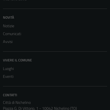
NOVITÀ
Notizie
Tecnici
Comunicati
Questi cookie
Avvisi
sono necessari
per il
funzionamento
VIVERE IL COMUNE
del sito e non
Luoghi
possono
essere
Eventi
disabilitati.
Questi cookie
non raccolgono
CONTATTI
informazioni
Città di Nichelino
personali.
Piazza G. Di Vittorio, 1 - 10042 Nichelino (TO)