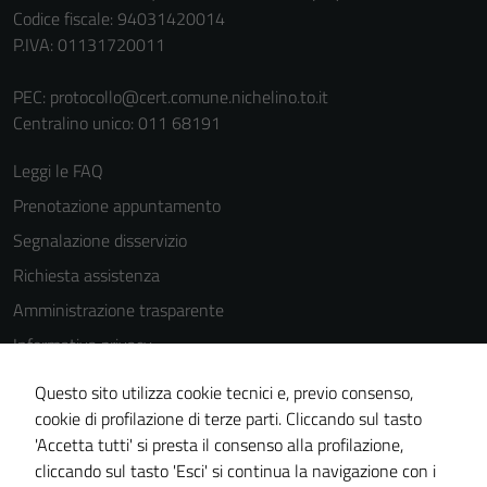
Codice fiscale: 94031420014
P.IVA: 01131720011
PEC:
protocollo@cert.comune.nichelino.to.it
Centralino unico: 011 68191
Leggi le FAQ
Prenotazione appuntamento
Segnalazione disservizio
Richiesta assistenza
Amministrazione trasparente
Informativa privacy
Cookie Policy
Questo sito utilizza cookie tecnici e, previo consenso,
Note legali
cookie di profilazione di terze parti. Cliccando sul tasto
'Accetta tutti' si presta il consenso alla profilazione,
Dichiarazione di accessibilità
cliccando sul tasto 'Esci' si continua la navigazione con i
Piano di miglioramento del sito