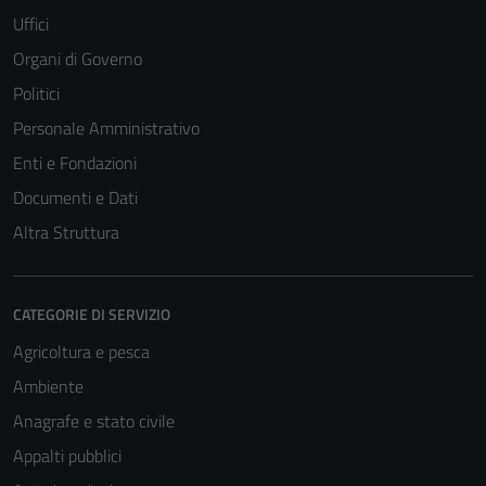
Uffici
Organi di Governo
Politici
Personale Amministrativo
Enti e Fondazioni
Documenti e Dati
Altra Struttura
CATEGORIE DI SERVIZIO
Tecnici
Agricoltura e pesca
Questi cookie
sono necessari
Ambiente
per il
Anagrafe e stato civile
funzionamento
Appalti pubblici
del sito e non
possono