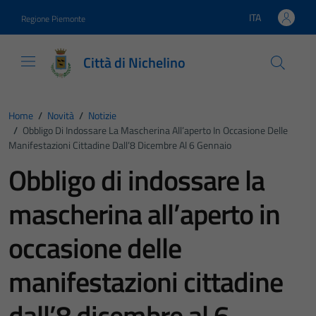
Vai ai contenuti
Vai al footer
ITA
Regione Piemonte
Lingua attiva:
Città di Nichelino
Home
/
Novità
/
Notizie
/
Obbligo Di Indossare La Mascherina All’aperto In Occasione Delle
Manifestazioni Cittadine Dall’8 Dicembre Al 6 Gennaio
Obbligo di indossare la
mascherina all’aperto in
occasione delle
manifestazioni cittadine
dall’8 dicembre al 6