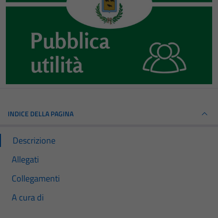
INDICE DELLA PAGINA
Descrizione
Allegati
Collegamenti
A cura di