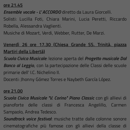
ore 21.45
Ensemble vocale - L' ACCORDO
diretto da Laura Giorcelli.
Solisti: Lucilla Foti, Chiara Marini, Lucia Peretti, Riccardo
Robella, Alessandra Vaglienti.
Musiche di Mozart, Verdi, Webber, Rutter, De Marzi.
Venerdì 26 ore 17.30 (
Chiesa Grande SS. Trinità, piazza
Martiri della Libertà)
Scuola Civica Musicale
: lezione aperta del
Progetto musicale Dal
Banco al Leggio
, con la partecipazione delle Classi delle scuole
primarie dell' I.C. Nichelino II.
Docenti: Jhonny Gómez Torres e Naybeth García López.
ore 21.00
Scuola Civica Musicale "V. Corino" Piano Classic
con gli allievi di
pianoforte delle classi di Francesca Angelillo, Carmen
Sampaolo, Andrea Tedesco.
Soundtrack voice festival
: musiche tratte dalle colonne sonore
cinematografiche più famose con gli allievi della classe di