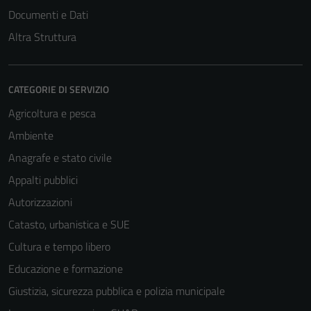
Documenti e Dati
Altra Struttura
CATEGORIE DI SERVIZIO
Agricoltura e pesca
Ambiente
Tecnici
Anagrafe e stato civile
Questi cookie
Appalti pubblici
sono necessari
Autorizzazioni
per il
funzionamento
Catasto, urbanistica e SUE
del sito e non
Cultura e tempo libero
possono
Educazione e formazione
essere
disabilitati.
Giustizia, sicurezza pubblica e polizia municipale
Questi cookie