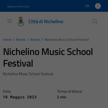
Vai ai contenuti
Vai al footer
ITA
Regione Piemonte
Lingua attiva:
Città di Nichelino
Home
/
Novità
/
Notizie
/
Nichelino Music School Festival
Nichelino Music School
Festival
Nichelino Music School Festival
Data:
Tempo di lettura:
2 min
18 Maggio 2023