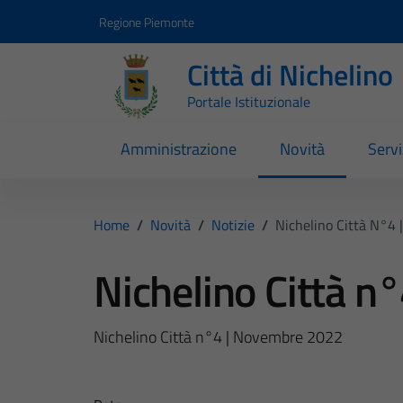
Vai ai contenuti
Vai al footer
Regione Piemonte
Città di Nichelino
Portale Istituzionale
Amministrazione
Novità
Servi
Home
/
Novità
/
Notizie
/
Nichelino Città N°4
Nichelino Città 
Nichelino Città n°4 | Novembre 2022