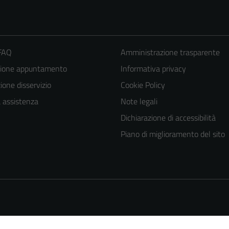
 FAQ
Amministrazione trasparente
zione appuntamento
Informativa privacy
one disservizio
Cookie Policy
a assistenza
Note legali
Tecnici
Dichiarazione di accessibilità
Questi cookie
Piano di miglioramento del sito
sono necessari
per il
funzionamento
del sito e non
possono
essere
disabilitati.