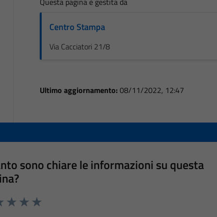
Questa pagina è gestita da
Centro Stampa
Via Cacciatori 21/8
Ultimo aggiornamento:
08/11/2022, 12:47
nto sono chiare le informazioni su questa
ina?
a 1 stelle su 5
luta 2 stelle su 5
Valuta 3 stelle su 5
Valuta 4 stelle su 5
Valuta 5 stelle su 5