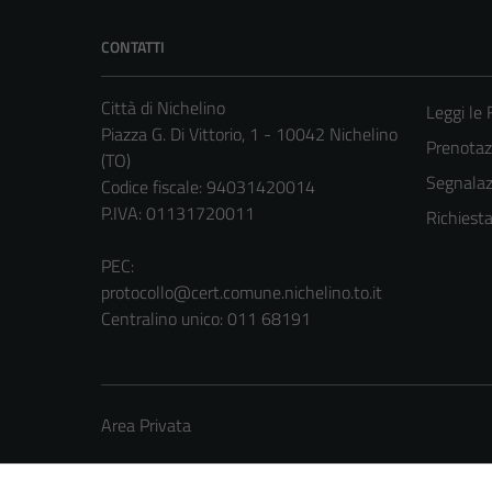
CONTATTI
Città di Nichelino
Leggi le
Piazza G. Di Vittorio, 1 - 10042 Nichelino
Prenota
(TO)
Segnalazi
Codice fiscale: 94031420014
P.IVA: 01131720011
Richiest
PEC:
protocollo@cert.comune.nichelino.to.it
Centralino unico: 011 68191
Area Privata