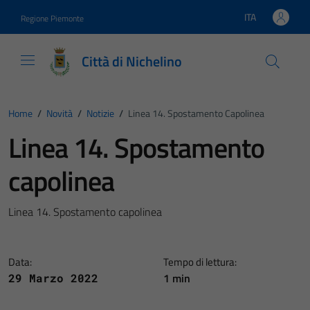
Vai ai contenuti
Vai al footer
ITA
Regione Piemonte
Lingua attiva:
Città di Nichelino
Home
/
Novità
/
Notizie
/
Linea 14. Spostamento Capolinea
Linea 14. Spostamento
capolinea
Linea 14. Spostamento capolinea
Data:
Tempo di lettura:
1 min
29 Marzo 2022