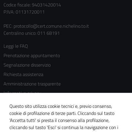
Codice fiscale: 94031420014
P.IVA: 01131720011
PEC:
protocollo@cert.comune.nichelino.to.it
Centralino unico: 011 68191
Leggi le FAQ
Prenotazione appuntamento
Segnalazione disservizio
Richiesta assistenza
Amministrazione trasparente
Informativa privacy
Cookie Policy
Questo sito utilizza cookie tecnici e, previo consenso,
Note legali
cookie di profilazione di terze parti. Cliccando sul tasto
'Accetta tutti' si presta il consenso alla profilazione,
Dichiarazione di accessibilità
cliccando sul tasto 'Esci' si continua la navigazione con i
Piano di miglioramento del sito