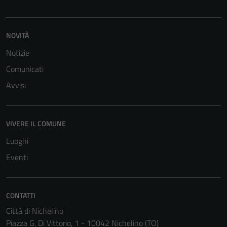
NOVITÀ
Notizie
Comunicati
Tecnici
Questi cookie
Avvisi
sono necessari
per il
funzionamento
VIVERE IL COMUNE
del sito e non
Luoghi
possono
essere
Eventi
disabilitati.
Questi cookie
non raccolgono
CONTATTI
informazioni
Città di Nichelino
personali.
Piazza G. Di Vittorio, 1 - 10042 Nichelino (TO)