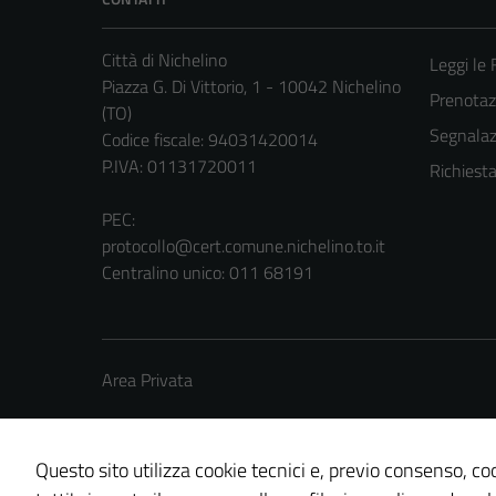
Città di Nichelino
Leggi le
Piazza G. Di Vittorio, 1 - 10042 Nichelino
Prenota
(TO)
Segnalazi
Codice fiscale: 94031420014
P.IVA: 01131720011
Richiest
PEC:
protocollo@cert.comune.nichelino.to.it
Centralino unico: 011 68191
Area Privata
Questo sito utilizza cookie tecnici e, previo consenso, coo