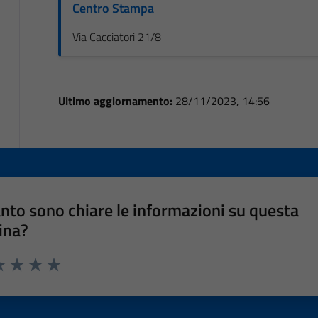
Centro Stampa
Via Cacciatori 21/8
Ultimo aggiornamento:
28/11/2023, 14:56
nto sono chiare le informazioni su questa
ina?
a 1 stelle su 5
luta 2 stelle su 5
Valuta 3 stelle su 5
Valuta 4 stelle su 5
Valuta 5 stelle su 5