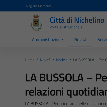
Vai ai contenuti
Vai al footer
Regione Piemonte
Città di Nichelino
Portale Istituzionale
Amministrazione
Novità
Servi
Home
/
Novità
/
Notizie
/
LA BUSSOLA – Per Ori
LA BUSSOLA – Per 
relazioni quotidian
LA BUSSOLA - Per orientarsi nelle relazioni quo