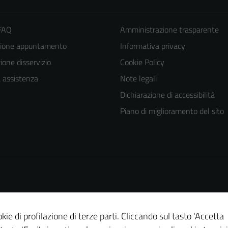
 FAQ
Amministrazione trasparente
zione appuntamento
Informativa privacy
one disservizio
Cookie Policy
a assistenza
Note legali
Dichiarazione di accessibilità
Tecnici
Piano di miglioramento del sito
Questi cookie
sono necessari
per il
funzionamento
del sito e non
possono
essere
kie di profilazione di terze parti. Cliccando sul tasto 'Accetta
disabilitati.