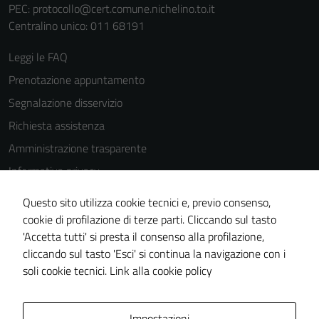
PEC:
protocollo@cert.comune.nichelino.to.it
Centralino unico: 011 68191
Leggi le FAQ
Prenotazione appuntamento
Segnalazione disservizio
Richiesta assistenza
Amministrazione trasparente
Informativa privacy
Cookie Policy
Questo sito utilizza cookie tecnici e, previo consenso,
Note legali
cookie di profilazione di terze parti. Cliccando sul tasto
'Accetta tutti' si presta il consenso alla profilazione,
Dichiarazione di accessibilità
cliccando sul tasto 'Esci' si continua la navigazione con i
Piano di miglioramento del sito
soli cookie tecnici.
Link alla cookie policy
Area Privata
Impostazioni