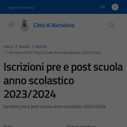
Vai ai contenuti
Vai al footer
ITA
Regione Piemonte
Lingua attiva:
Città di Nichelino
Home
/
Novità
/
Notizie
/
Iscrizioni Pre E Post Scuola Anno Scolastico 2023/2024
Iscrizioni pre e post scuola
anno scolastico
2023/2024
Iscrizioni pre e post scuola anno scolastico 2023/2024
Data:
Tempo di lettura: