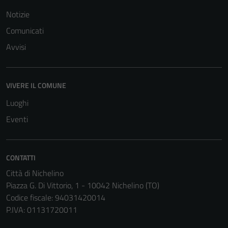
Notizie
Comunicati
Avvisi
Tecnici
Questi cookie
sono necessari
VIVERE IL COMUNE
per il
funzionamento
Luoghi
del sito e non
Eventi
possono
essere
disabilitati.
CONTATTI
Questi cookie
Città di Nichelino
non raccolgono
Piazza G. Di Vittorio, 1 - 10042 Nichelino (TO)
informazioni
Codice fiscale: 94031420014
personali.
P.IVA: 01131720011