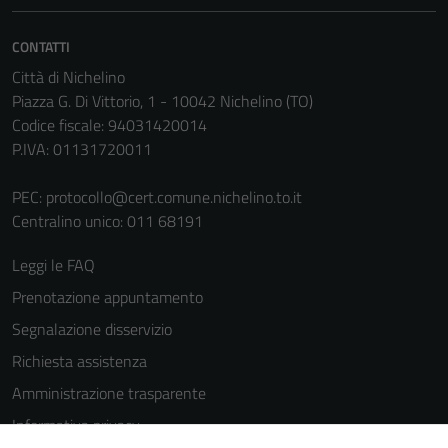
CONTATTI
Città di Nichelino
Piazza G. Di Vittorio, 1 - 10042 Nichelino (TO)
Codice fiscale: 94031420014
P.IVA: 01131720011
PEC:
protocollo@cert.comune.nichelino.to.it
Centralino unico: 011 68191
Leggi le FAQ
Prenotazione appuntamento
Segnalazione disservizio
Richiesta assistenza
Amministrazione trasparente
Informativa privacy