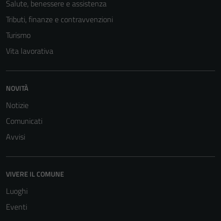
Salute, benessere e assistenza
sono necessari
Tributi, finanze e contravvenzioni
per il
funzionamento
Turismo
del sito e non
Vita lavorativa
possono
essere
disabilitati.
NOVITÀ
Questi cookie
non raccolgono
Notizie
informazioni
Comunicati
personali.
Avvisi
VIVERE IL COMUNE
Luoghi
Eventi