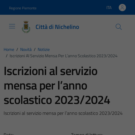
Vai ai contenuti
Vai al footer
ITA
Regione Piemonte
Lingua attiva:
Città di Nichelino
Home
/
Novità
/
Notizie
/
Iscrizioni Al Servizio Mensa Per L’anno Scolastico 2023/2024
Iscrizioni al servizio
mensa per l’anno
scolastico 2023/2024
Iscrizioni al servizio mensa per l’anno scolastico 2023/2024
Data:
Tempo di lettura: