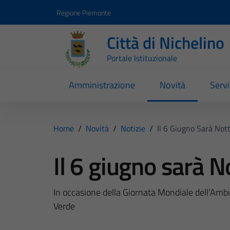
Vai ai contenuti
Vai al footer
Regione Piemonte
Città di Nichelino
Portale Istituzionale
Amministrazione
Novità
Servi
Home
/
Novità
/
Notizie
/
Il 6 Giugno Sarà Not
Il 6 giugno sarà 
In occasione della Giornata Mondiale dell'Ambi
Verde