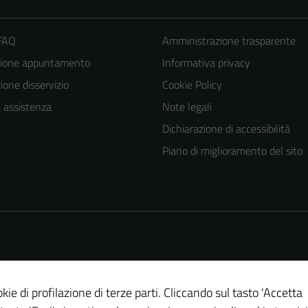
 FAQ
Amministrazione trasparente
zione appuntamento
Informativa privacy
one disservizio
Cookie Policy
a assistenza
Note legali
Dichiarazione di accessibilità
Tecnici
Piano di miglioramento del sito
Questi cookie
sono necessari
per il
funzionamento
del sito e non
possono
essere
kie di profilazione di terze parti. Cliccando sul tasto 'Accetta
disabilitati.