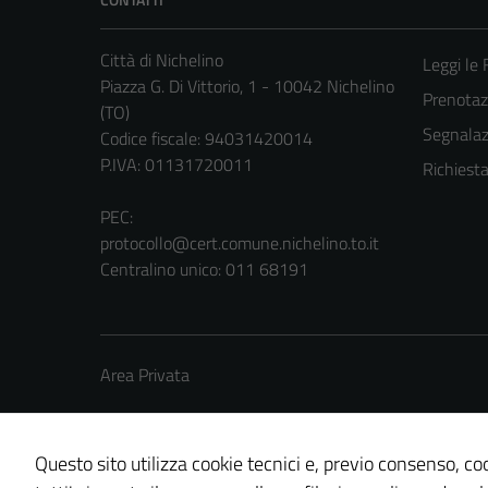
Città di Nichelino
Leggi le
Piazza G. Di Vittorio, 1 - 10042 Nichelino
Prenota
(TO)
Segnalazi
Codice fiscale: 94031420014
P.IVA: 01131720011
Richiest
PEC:
protocollo@cert.comune.nichelino.to.it
Centralino unico: 011 68191
Area Privata
Questo sito utilizza cookie tecnici e, previo consenso, coo