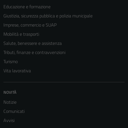
Educazione e formazione
Tecnici
Giustizia, sicurezza pubblica e polizia municipale
Questi cookie
Imprese, commercio e SUAP
sono necessari
per il
Mobilità e trasporti
funzionamento
Salute, benessere e assistenza
del sito e non
Tributi, finanze e contravvenzioni
possono
essere
Turismo
disabilitati.
Vita lavorativa
Questi cookie
non raccolgono
informazioni
NOVITÀ
personali.
Notizie
Comunicati
Avvisi