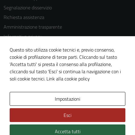
Segnalazione disservizio
Richiesta assistenza
Amministrazione trasparente
Informativa privacy
Cookie Policy
Questo sito utilizza cookie tecnici e, previo consenso,
Note legali
cookie di profilazione di terze parti. Cliccando sul tasto
'Accetta tutti' si presta il consenso alla profilazione,
Dichiarazione di accessibilità
cliccando sul tasto 'Esci' si continua la navigazione con i
Piano di miglioramento del sito
soli cookie tecnici.
Link alla cookie policy
Area Privata
Impostazioni
Esci
Accetta tutti
Credits: ©
Technical Design s.r.l.