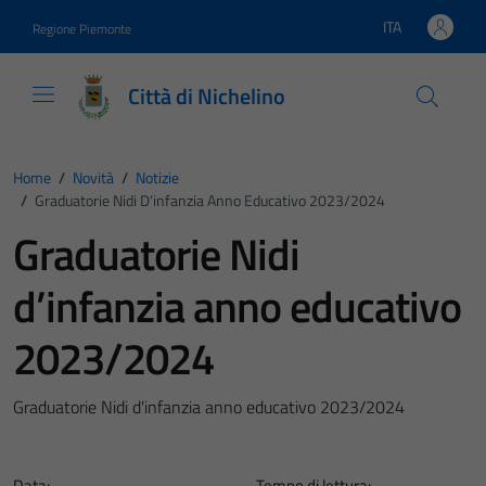
Vai ai contenuti
Vai al footer
ITA
Regione Piemonte
Lingua attiva:
Città di Nichelino
Home
/
Novità
/
Notizie
/
Graduatorie Nidi D’infanzia Anno Educativo 2023/2024
Graduatorie Nidi
d’infanzia anno educativo
2023/2024
Graduatorie Nidi d'infanzia anno educativo 2023/2024
Data:
Tempo di lettura: