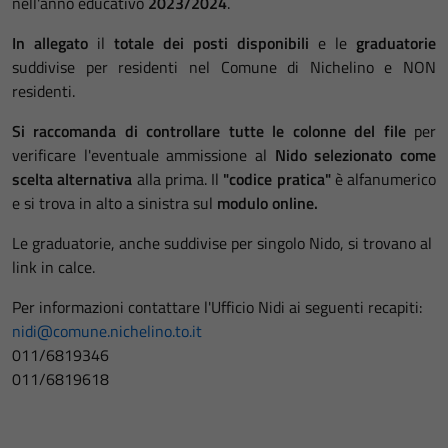
nell'anno educativo
2023/2024
.
In allegato
il
totale dei posti disponibili
e le
graduatorie
suddivise per residenti nel Comune di Nichelino e NON
residenti.
Si raccomanda di controllare tutte le colonne del file
per
verificare l'eventuale ammissione al
Nido selezionato come
scelta alternativa
alla prima. Il
"codice pratica"
è alfanumerico
e si trova in alto a sinistra sul
modulo online.
Le graduatorie, anche suddivise per singolo Nido, si trovano al
link in calce.
Per informazioni contattare l'Ufficio Nidi ai seguenti recapiti:
nidi@comune.nichelino.to.it
011/6819346
011/6819618