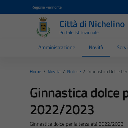
Vai ai contenuti
Vai al footer
Regione Piemonte
Città di Nichelino
Portale Istituzionale
Amministrazione
Novità
Servi
Home
/
Novità
/
Notizie
/
Ginnastica Dolce Pe
Ginnastica dolce p
2022/2023
Ginnastica dolce per la terza età 2022/2023