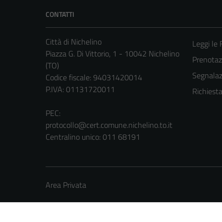
CONTATTI
Città di Nichelino
Leggi le
Piazza G. Di Vittorio, 1 - 10042 Nichelino
Prenota
(TO)
Segnalazi
Codice fiscale: 94031420014
P.IVA: 01131720011
Richiest
PEC:
protocollo@cert.comune.nichelino.to.it
Centralino unico: 011 68191
Area Privata