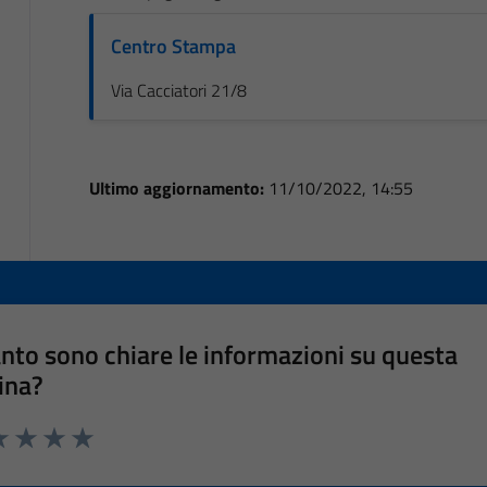
Centro Stampa
Via Cacciatori 21/8
Ultimo aggiornamento:
11/10/2022, 14:55
nto sono chiare le informazioni su questa
ina?
a 1 stelle su 5
luta 2 stelle su 5
Valuta 3 stelle su 5
Valuta 4 stelle su 5
Valuta 5 stelle su 5