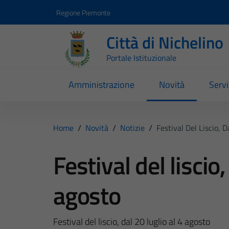
Vai ai contenuti
Vai al footer
Regione Piemonte
Città di Nichelino
Portale Istituzionale
Amministrazione
Novità
Servi
Home
/
Novità
/
Notizie
/
Festival Del Liscio, 
Festival del liscio,
agosto
Festival del liscio, dal 20 luglio al 4 agosto