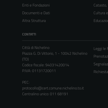
Enti e Fondazioni
Catasto,
Documenti e Dati
Cultura 
Altra Struttura
Educazio
CONTATTI
Città di Nichelino
Leggi le
Piazza G. Di Vittorio, 1 - 10042 Nichelino
Prenota
(TO)
Segnalazi
Codice fiscale: 94031420014
P.IVA: 01131720011
Richiest
PEC:
protocollo@cert.comune.nichelino.to.it
Centralino unico: 011 68191