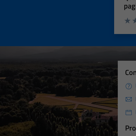
pag
Valut
Va
Con
Pro