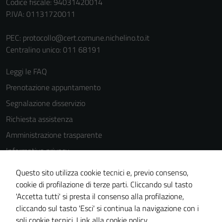
Codice fiscale: 94031420014
P.IVA: 01131720011
PEC:
protocollo@cert.comune.nichelino.to.it
Centralino unico: 011 68191
Leggi le FAQ
Prenotazione appuntamento
Segnalazione disservizio
Richiesta assistenza
Amministrazione trasparente
Informativa privacy
Cookie Policy
Questo sito utilizza cookie tecnici e, previo consenso,
Note legali
cookie di profilazione di terze parti. Cliccando sul tasto
'Accetta tutti' si presta il consenso alla profilazione,
Dichiarazione di accessibilità
cliccando sul tasto 'Esci' si continua la navigazione con i
Piano di miglioramento del sito
soli cookie tecnici.
Link alla cookie policy