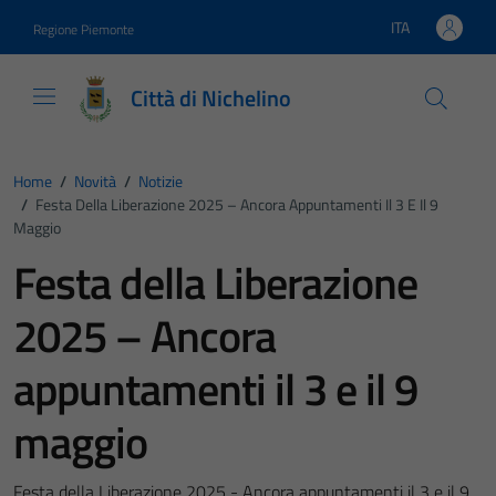
Vai ai contenuti
Vai al footer
ITA
Regione Piemonte
Lingua attiva:
Città di Nichelino
Home
/
Novità
/
Notizie
/
Festa Della Liberazione 2025 – Ancora Appuntamenti Il 3 E Il 9
Maggio
Festa della Liberazione
2025 – Ancora
appuntamenti il 3 e il 9
maggio
Festa della Liberazione 2025 - Ancora appuntamenti il 3 e il 9