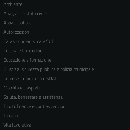
Ambiente
Anagrafe e stato civile
Appalti pubblici
Autorizzazioni
Tecnici
Catasto, urbanistica e SUE
Questi cookie
Cultura e tempo libero
sono necessari
per il
Educazione e formazione
funzionamento
Giustizia, sicurezza pubblica e polizia municipale
del sito e non
Imprese, commercio e SUAP
possono
essere
Mobilità e trasporti
disabilitati.
Salute, benessere e assistenza
Questi cookie
Tributi, finanze e contravvenzioni
non raccolgono
informazioni
Turismo
personali.
Vita lavorativa