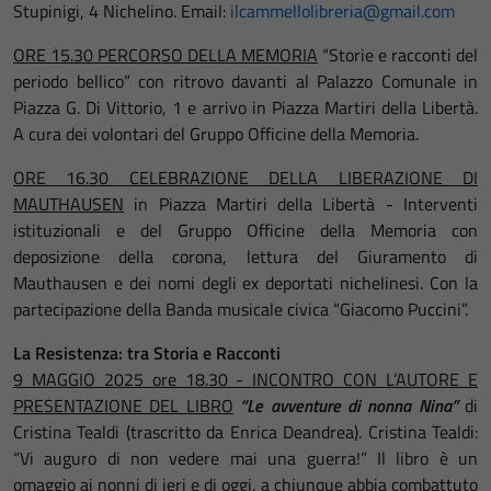
Stupinigi, 4 Nichelino. Email:
ilcammellolibreria@gmail.com
ORE 15.30 PERCORSO DELLA MEMORIA
“Storie e racconti del
periodo bellico” con ritrovo davanti al Palazzo Comunale in
Piazza G. Di Vittorio, 1 e arrivo in Piazza Martiri della Libertà.
A cura dei volontari del Gruppo Officine della Memoria.
ORE 16.30 CELEBRAZIONE DELLA LIBERAZIONE DI
MAUTHAUSEN
in Piazza Martiri della Libertà - Interventi
istituzionali e del Gruppo Officine della Memoria con
deposizione della corona, lettura del Giuramento di
Mauthausen e dei nomi degli ex deportati nichelinesi. Con la
partecipazione della Banda musicale civica “Giacomo Puccini”.
La Resistenza: tra Storia e Racconti
9 MAGGIO 2025 ore 18.30 - INCONTRO CON L’AUTORE E
PRESENTAZIONE DEL LIBRO
“Le avventure di nonna Nina”
di
Cristina Tealdi (trascritto da Enrica Deandrea). Cristina Tealdi:
“Vi auguro di non vedere mai una guerra!” Il libro è un
omaggio ai nonni di ieri e di oggi, a chiunque abbia combattuto