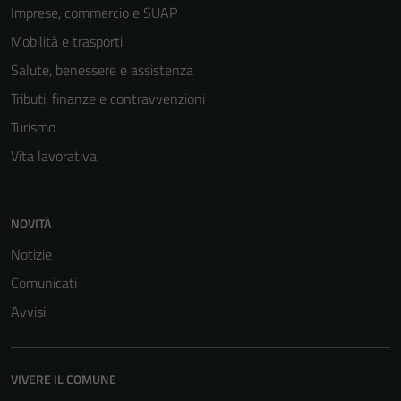
Tecnici
Imprese, commercio e SUAP
Questi cookie
Mobilità e trasporti
sono necessari
per il
Salute, benessere e assistenza
funzionamento
Tributi, finanze e contravvenzioni
del sito e non
Turismo
possono
essere
Vita lavorativa
disabilitati.
Questi cookie
non raccolgono
NOVITÀ
informazioni
Notizie
personali.
Comunicati
Avvisi
VIVERE IL COMUNE