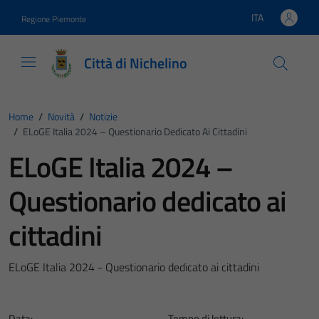
Vai ai contenuti
Vai al footer
ITA
Regione Piemonte
Lingua attiva:
Città di Nichelino
Home
/
Novità
/
Notizie
/
ELoGE Italia 2024 – Questionario Dedicato Ai Cittadini
ELoGE Italia 2024 –
Questionario dedicato ai
cittadini
ELoGE Italia 2024 - Questionario dedicato ai cittadini
Data:
Tempo di lettura: