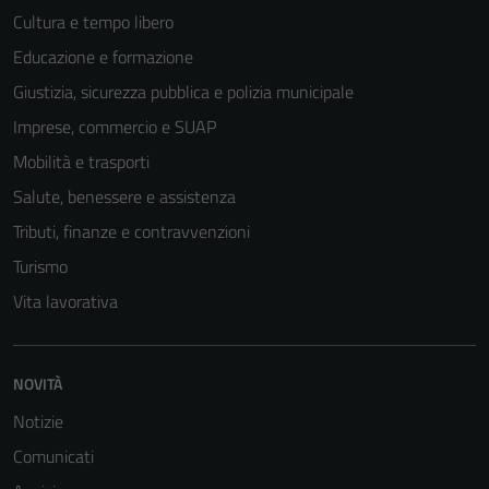
Cultura e tempo libero
Educazione e formazione
Tecnici
Questi cookie
Giustizia, sicurezza pubblica e polizia municipale
sono necessari
Imprese, commercio e SUAP
per il
Mobilità e trasporti
funzionamento
del sito e non
Salute, benessere e assistenza
possono
Tributi, finanze e contravvenzioni
essere
Turismo
disabilitati.
Questi cookie
Vita lavorativa
non raccolgono
informazioni
personali.
NOVITÀ
Notizie
Comunicati