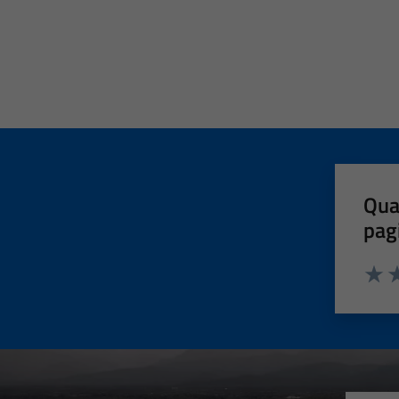
Qua
pag
Valut
Va