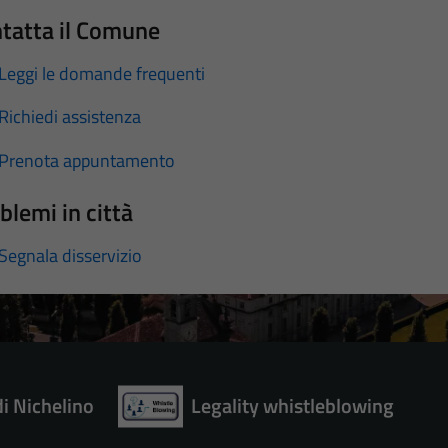
tatta il Comune
Leggi le domande frequenti
Richiedi assistenza
Prenota appuntamento
blemi in città
Segnala disservizio
di Nichelino
Legality whistleblowing