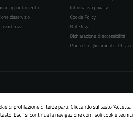
zione appuntamento
Informativa privacy
one disservizio
Cookie Policy
a assistenza
Note legali
Dichiarazione di accessibilità
Piano di miglioramento del sito
kie di profilazione di terze parti. Cliccando sul tasto 'Accetta
 tasto 'Esci' si continua la navigazione con i soli cookie tecnici
Tecnici
Questi cookie