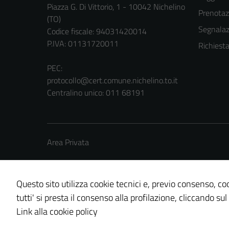
Piazza G. Di Vittorio, 1 - 10042 Nichelino
Prenota
(TO)
Segnalazi
Codice fiscale: 94031420014
P.IVA: 01131720011
Richiest
PEC:
protocollo@cert.comune.nichelino.to.it
Centralino unico: 011 68191
Area Privata
Questo sito utilizza cookie tecnici e, previo consenso, coo
tutti' si presta il consenso alla profilazione, cliccando sul
Credits: ©
Technical Design s.r.l.
Link alla cookie policy