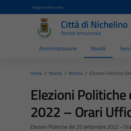
Vai ai contenuti
Vai al footer
Regione Piemonte
Città di Nichelino
Portale Istituzionale
Amministrazione
Novità
Servi
Home
/
Novità
/
Notizie
/
Elezioni Politiche De
Elezioni Politiche
2022 – Orari Uffic
Elezioni Politiche del 25 settembre 2022 - Orar