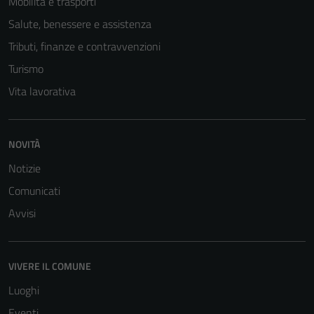
Mobilità e trasporti
Salute, benessere e assistenza
Tributi, finanze e contravvenzioni
Turismo
Vita lavorativa
Tecnici
NOVITÀ
Questi cookie
Notizie
sono necessari
Comunicati
per il
funzionamento
Avvisi
del sito e non
possono
essere
VIVERE IL COMUNE
disabilitati.
Luoghi
Questi cookie
non raccolgono
Eventi