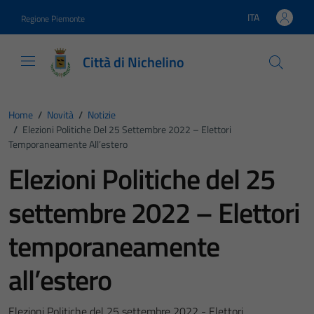
Vai ai contenuti
Vai al footer
ITA
Regione Piemonte
Lingua attiva:
Città di Nichelino
Home
/
Novità
/
Notizie
/
Elezioni Politiche Del 25 Settembre 2022 – Elettori
Temporaneamente All’estero
Elezioni Politiche del 25
settembre 2022 – Elettori
temporaneamente
all’estero
Elezioni Politiche del 25 settembre 2022 - Elettori